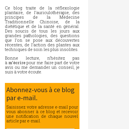
Ce blog traite de la réflexologie
plantaire, de l’auriculothérapie, des
principes de la Médecine
Traditionnelle Chinoise, de la
diététique et de la santé en général.
Des soucis de tous les jours aux
grandes pathologies, des questions
que l’on se pose aux découvertes
récentes, de l’action des plantes aux
techniques de soin les plus insolites.
Bonne lecture, n’hésitez pas
à
m’écrire
pour me faire part de votre
avis ou me demander un conseil, je
suis à votre écoute.
Abonnez-vous à ce blog
par e-mail.
Saisissez votre adresse e-mail pour
vous abonner à ce blog et recevoir
une notification de chaque nouvel
article par e-mail.