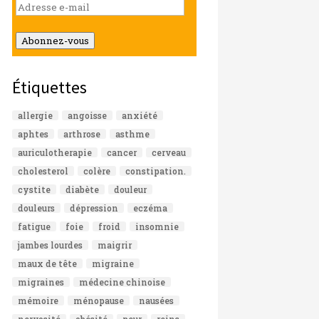
Adresse
e-
mail
Abonnez-vous
Étiquettes
allergie
angoisse
anxiété
aphtes
arthrose
asthme
auriculotherapie
cancer
cerveau
cholesterol
colère
constipation.
cystite
diabète
douleur
douleurs
dépression
eczéma
fatigue
foie
froid
insomnie
jambes lourdes
maigrir
maux de tête
migraine
migraines
médecine chinoise
mémoire
ménopause
nausées
nervosité
obésité
peur
reins