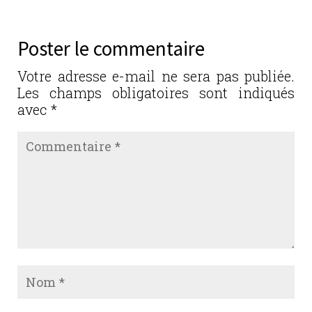
e
te
e
l
g
b
r
dI
er
Poster le commentaire
o
n
o
Votre adresse e-mail ne sera pas publiée.
Les champs obligatoires sont indiqués
k
avec
*