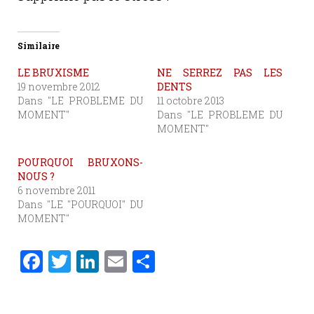
Similaire
LE BRUXISME
NE SERREZ PAS LES
19 novembre 2012
DENTS
Dans "LE PROBLEME DU
11 octobre 2013
MOMENT"
Dans "LE PROBLEME DU
MOMENT"
POURQUOI BRUXONS-
NOUS ?
6 novembre 2011
Dans "LE "POURQUOI" DU
MOMENT"
F
T
Li
E
P
a
w
n
m
ar
c
it
k
ai
ta