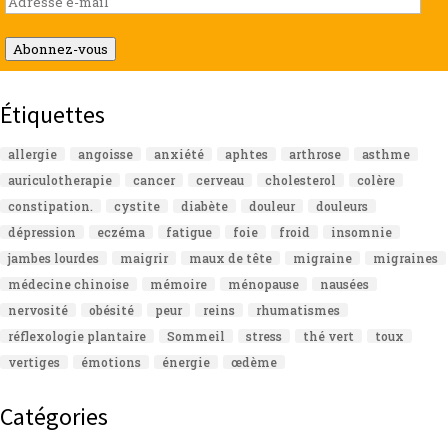
e-
mail
Abonnez-vous
Étiquettes
allergie
angoisse
anxiété
aphtes
arthrose
asthme
auriculotherapie
cancer
cerveau
cholesterol
colère
constipation.
cystite
diabète
douleur
douleurs
dépression
eczéma
fatigue
foie
froid
insomnie
jambes lourdes
maigrir
maux de tête
migraine
migraines
médecine chinoise
mémoire
ménopause
nausées
nervosité
obésité
peur
reins
rhumatismes
réflexologie plantaire
Sommeil
stress
thé vert
toux
vertiges
émotions
énergie
œdème
Catégories