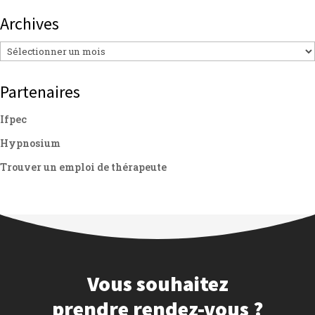
Archives
Archives
Partenaires
Ifpec
Hypnosium
Trouver un emploi de thérapeute
Vous souhaitez
prendre rendez-vous ?