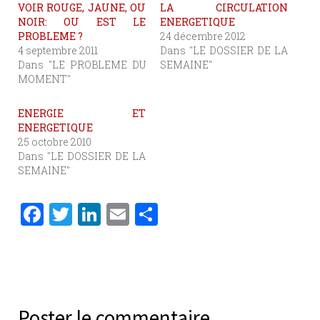
VOIR ROUGE, JAUNE, OU
LA CIRCULATION
NOIR: OU EST LE
ENERGETIQUE
PROBLEME ?
24 décembre 2012
4 septembre 2011
Dans "LE DOSSIER DE LA
Dans "LE PROBLEME DU
SEMAINE"
MOMENT"
ENERGIE ET
ENERGETIQUE
25 octobre 2010
Dans "LE DOSSIER DE LA
SEMAINE"
F
T
Li
E
P
a
w
n
m
ar
c
it
k
ai
ta
e
te
e
l
g
b
r
dI
er
Poster le commentaire