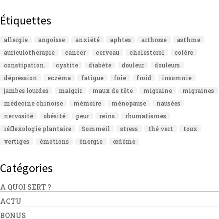
Étiquettes
allergie
angoisse
anxiété
aphtes
arthrose
asthme
auriculotherapie
cancer
cerveau
cholesterol
colère
constipation.
cystite
diabète
douleur
douleurs
dépression
eczéma
fatigue
foie
froid
insomnie
jambes lourdes
maigrir
maux de tête
migraine
migraines
médecine chinoise
mémoire
ménopause
nausées
nervosité
obésité
peur
reins
rhumatismes
réflexologie plantaire
Sommeil
stress
thé vert
toux
vertiges
émotions
énergie
œdème
Catégories
A QUOI SERT ?
ACTU
BONUS