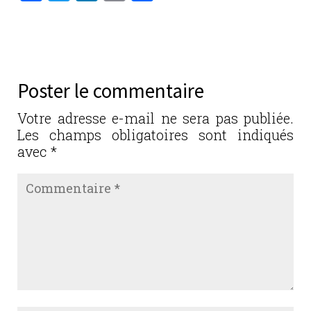
a
w
n
m
ar
c
it
k
ai
ta
e
te
e
l
g
b
r
dI
er
Poster le commentaire
o
n
o
Votre adresse e-mail ne sera pas publiée.
Les champs obligatoires sont indiqués
k
avec
*