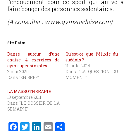
l’engouement pour ce sport qui arrive à
faire bouger des personnes sédentaires.
(A consulter : www.gymsuedoise.com)
Similaire
Danse autour d’une
Qu’est-ce que l’élixir du
chaise, 4 exercices de
suédois ?
gym super simples
11 juillet 2014
2 mai 2020
Dans "LA QUESTION DU
Dans "EN BREF"
MOMENT"
LA MASSOTHERAPIE
19 septembre 2011
Dans "LE DOSSIER DE LA
SEMAINE"
F
T
Li
E
P