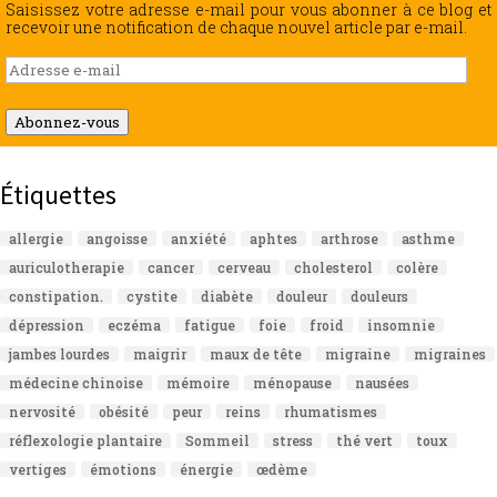
Saisissez votre adresse e-mail pour vous abonner à ce blog et
recevoir une notification de chaque nouvel article par e-mail.
Adresse
e-
mail
Abonnez-vous
Étiquettes
allergie
angoisse
anxiété
aphtes
arthrose
asthme
auriculotherapie
cancer
cerveau
cholesterol
colère
constipation.
cystite
diabète
douleur
douleurs
dépression
eczéma
fatigue
foie
froid
insomnie
jambes lourdes
maigrir
maux de tête
migraine
migraines
médecine chinoise
mémoire
ménopause
nausées
nervosité
obésité
peur
reins
rhumatismes
réflexologie plantaire
Sommeil
stress
thé vert
toux
vertiges
émotions
énergie
œdème