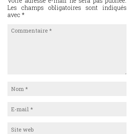
o
Votre adresse e-mail ne sera pas publiée.
Les champs obligatoires sont indiqués
k
avec
*