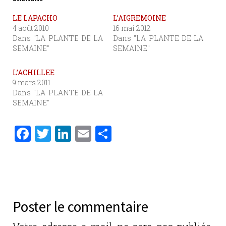
LE LAPACHO
L’AIGREMOINE
4 août 2010
16 mai 2012
Dans "LA PLANTE DE LA
Dans "LA PLANTE DE LA
SEMAINE"
SEMAINE"
L’ACHILLEE
9 mars 2011
Dans "LA PLANTE DE LA
SEMAINE"
F
T
Li
E
P
a
w
n
m
ar
c
it
k
ai
ta
e
te
e
l
g
b
r
dI
er
Poster le commentaire
o
n