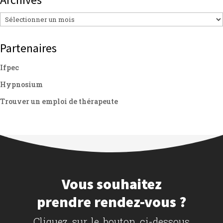
Archives
Partenaires
Ifpec
Hypnosium
Trouver un emploi de thérapeute
Vous souhaitez
prendre rendez-vous ?
Cliquez sur le bouton ci-dessous