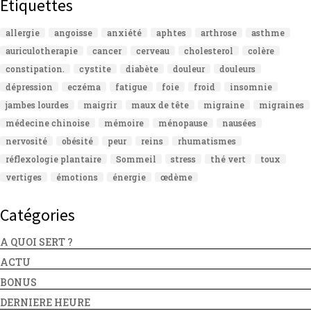
Étiquettes
allergie
angoisse
anxiété
aphtes
arthrose
asthme
auriculotherapie
cancer
cerveau
cholesterol
colère
constipation.
cystite
diabète
douleur
douleurs
dépression
eczéma
fatigue
foie
froid
insomnie
jambes lourdes
maigrir
maux de tête
migraine
migraines
médecine chinoise
mémoire
ménopause
nausées
nervosité
obésité
peur
reins
rhumatismes
réflexologie plantaire
Sommeil
stress
thé vert
toux
vertiges
émotions
énergie
œdème
Catégories
A QUOI SERT ?
ACTU
BONUS
DERNIERE HEURE