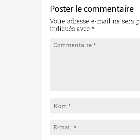
b
r
dI
er
Poster le commentaire
o
n
o
Votre adresse e-mail ne sera p
indiqués avec
*
k