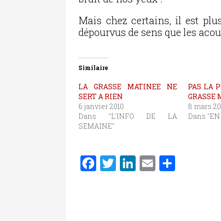
Mais chez certains, il est plu
dépourvus de sens que les aco
Similaire
LA GRASSE MATINEE NE
PAS LA P
SERT A RIEN
GRASSE 
6 janvier 2010
8 mars 20
Dans "L'INFO DE LA
Dans "EN
SEMAINE"
F
T
Li
E
P
a
w
n
m
ar
c
it
k
ai
ta
e
te
e
l
g