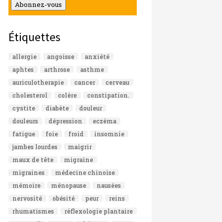
mail
Abonnez-vous
Étiquettes
allergie
angoisse
anxiété
aphtes
arthrose
asthme
auriculotherapie
cancer
cerveau
cholesterol
colère
constipation.
cystite
diabète
douleur
douleurs
dépression
eczéma
fatigue
foie
froid
insomnie
jambes lourdes
maigrir
maux de tête
migraine
migraines
médecine chinoise
mémoire
ménopause
nausées
nervosité
obésité
peur
reins
rhumatismes
réflexologie plantaire