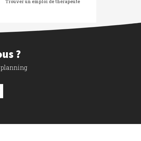
Trouver un emploi de thérapeute
ous ?
 planning