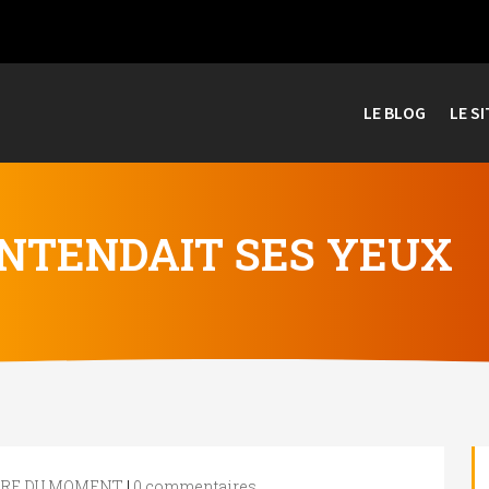
LE BLOG
LE SI
ENTENDAIT SES YEUX
OIRE DU MOMENT
|
0 commentaires