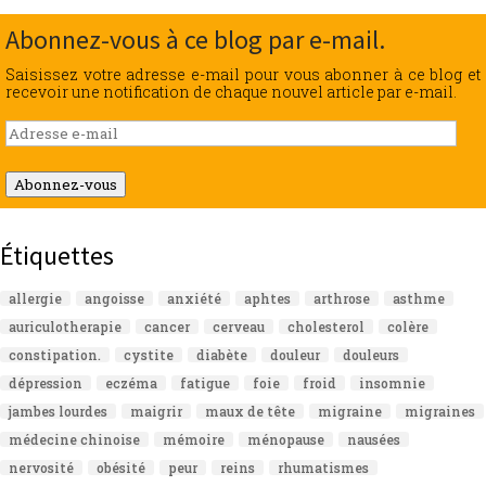
Abonnez-vous à ce blog par e-mail.
Saisissez votre adresse e-mail pour vous abonner à ce blog et
recevoir une notification de chaque nouvel article par e-mail.
Adresse
e-
mail
Abonnez-vous
Étiquettes
allergie
angoisse
anxiété
aphtes
arthrose
asthme
auriculotherapie
cancer
cerveau
cholesterol
colère
constipation.
cystite
diabète
douleur
douleurs
dépression
eczéma
fatigue
foie
froid
insomnie
jambes lourdes
maigrir
maux de tête
migraine
migraines
médecine chinoise
mémoire
ménopause
nausées
nervosité
obésité
peur
reins
rhumatismes