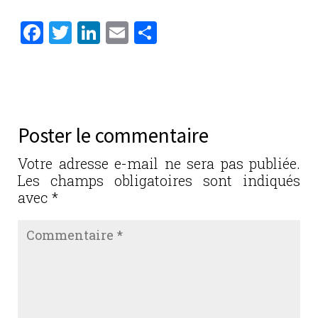
F
T
Li
E
P
a
w
n
m
ar
c
it
k
ai
ta
e
te
e
l
g
b
r
dI
er
Poster le commentaire
o
n
o
Votre adresse e-mail ne sera pas publiée.
Les champs obligatoires sont indiqués
k
avec
*