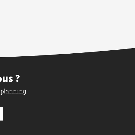
ous ?
 planning