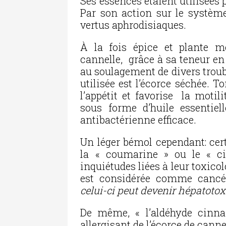
Ses essences étaient utilisées
Par son action sur le systèm
vertus aphrodisiaques.
À la fois épice et plante mé
cannelle, grâce à sa teneur en
au soulagement de divers trouble
utilisée est l’écorce séchée. T
l’appétit et favorise la motilit
sous forme d’huile essentiel
antibactérienne efficace.
Un léger bémol cependant: ce
la « coumarine » ou le « ci
inquiétudes liées à leur toxico
est considérée comme cancé
celui-ci peut devenir hépatoto
De même, « l’aldéhyde cinnam
allergisant de l’écorce de canne