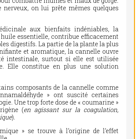
 pour combattre rhumes et maux de gorge.
e nerveux, on lui prête mêmes quelques
dicinale aux bienfaits indéniables, la
 huile essentielle, contribue efficacement
s digestifs. La partie de la plante la plus
onifiante et aromatique, la cannelle ouvre
é intestinale, surtout si elle est utilisée
le. Elle constitue en plus une solution
rtains composants de la cannelle comme
nnamaldéhyde » ont suscité certaines
logie. Une trop forte dose de « coumarine »
rigène (
en agissant sur la coagulation,
xique
).
ique » se trouve à l’origine de l’effet
lle.