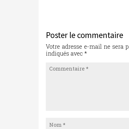
a
w
n
m
ar
c
it
k
ai
ta
e
te
e
l
g
b
r
dI
er
Poster le commentaire
o
n
o
Votre adresse e-mail ne sera p
indiqués avec
*
k