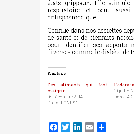
états grippaux. Elle stimule 
respiratoire et peut auss
antispasmodique.
Connue dans nos assiettes depu
de santé et de bienfaits notoi
pour identifier ses apports
diverses comme le diabète de t
Similaire
Des aliments qui font
L’odorat 
maigrir
10 juillet 
16 décembre 2014
Dans "A Q
Dans "BONUS"
F
T
Li
E
P