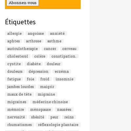
mail
Abonnez-vous
Étiquettes
allergie
angoisse
anxiété
aphtes
arthrose
asthme
auriculotherapie
cancer
cerveau
cholesterol
colère
constipation.
cystite
diabète
douleur
douleurs
dépression
eczéma
fatigue
foie
froid
insomnie
jambes lourdes
maigrir
maux de tête
migraine
migraines
médecine chinoise
mémoire
ménopause
nausées
nervosité
obésité
peur
reins
rhumatismes
réflexologie plantaire