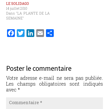
LE SOLIDAGO
14 juillet 2010
Dans "LA PLANTE DE LA
SEMAINE"
F
T
Li
E
P
a
w
n
m
ar
c
it
k
ai
ta
e
te
e
l
g
b
r
dI
er
Poster le commentaire
o
n
o
Votre adresse e-mail ne sera pas publiée.
Les champs obligatoires sont indiqués
k
avec
*