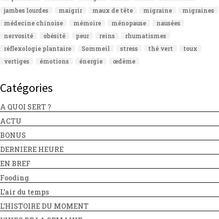
jambes lourdes
maigrir
maux de tête
migraine
migraines
médecine chinoise
mémoire
ménopause
nausées
nervosité
obésité
peur
reins
rhumatismes
réflexologie plantaire
Sommeil
stress
thé vert
toux
vertiges
émotions
énergie
œdème
Catégories
A QUOI SERT ?
ACTU
BONUS
DERNIERE HEURE
EN BREF
Fooding
L'air du temps
L'HISTOIRE DU MOMENT