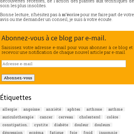
découvertes récentes, de l’action des plantes aux techniques de
soin les plus insolites.
Bonne lecture, n’hésitez pas à
m’écrire
pour me faire part de votr
avis ou me demander un conseil, je suis à votre écoute.
Abonnez-vous à ce blog par e-mail.
Saisissez votre adresse e-mail pour vous abonner à ce blog et
recevoir une notification de chaque nouvel article par e-mail.
Adresse
e-
mail
Abonnez-vous
Étiquettes
allergie
angoisse
anxiété
aphtes
arthrose
asthme
auriculotherapie
cancer
cerveau
cholesterol
colère
constipation.
cystite
diabète
douleur
douleurs
dépression
eczéma
fatigue
foie
froid
insomnie