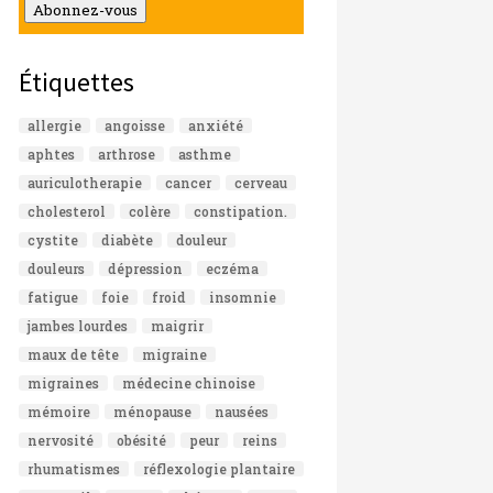
mail
Abonnez-vous
Étiquettes
allergie
angoisse
anxiété
aphtes
arthrose
asthme
auriculotherapie
cancer
cerveau
cholesterol
colère
constipation.
cystite
diabète
douleur
douleurs
dépression
eczéma
fatigue
foie
froid
insomnie
jambes lourdes
maigrir
maux de tête
migraine
migraines
médecine chinoise
mémoire
ménopause
nausées
nervosité
obésité
peur
reins
rhumatismes
réflexologie plantaire