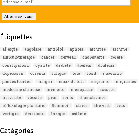
Adresse
e-
mail
Abonnez-vous
Étiquettes
allergie
angoisse
anxiété
aphtes
arthrose
asthme
auriculotherapie
cancer
cerveau
cholesterol
colère
constipation.
cystite
diabète
douleur
douleurs
dépression
eczéma
fatigue
foie
froid
insomnie
jambes lourdes
maigrir
maux de tête
migraine
migraines
médecine chinoise
mémoire
ménopause
nausées
nervosité
obésité
peur
reins
rhumatismes
réflexologie plantaire
Sommeil
stress
thé vert
toux
vertiges
émotions
énergie
œdème
Catégories