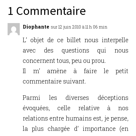
b
r
dI
er
1 Commentaire
o
n
o
Diophante
sur 12 juin 2010 à 11 h 06 min
k
L’ objet de ce billet nous interpelle
avec des questions qui nous
concernent tous, peu ou prou.
Il m’ amène à faire le petit
commentaire suivant.
Parmi les diverses déceptions
évoquées, celle relative à nos
relations entre humains est, je pense,
la plus chargée d’ importance (en