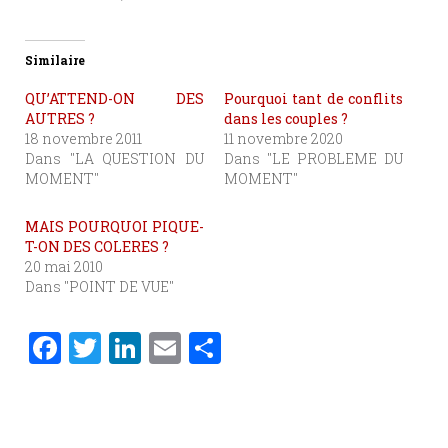
Similaire
QU’ATTEND-ON DES
Pourquoi tant de conflits
AUTRES ?
dans les couples ?
18 novembre 2011
11 novembre 2020
Dans "LA QUESTION DU
Dans "LE PROBLEME DU
MOMENT"
MOMENT"
MAIS POURQUOI PIQUE-
T-ON DES COLERES ?
20 mai 2010
Dans "POINT DE VUE"
F
T
Li
E
P
a
w
n
m
ar
c
it
k
ai
ta
e
te
e
l
g