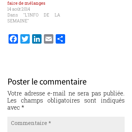
faire de mélanges
14 août 2014
Dans "L'INFO DE LA
SEMAINE"
F
T
Li
E
P
a
w
n
m
ar
c
it
k
ai
ta
e
te
e
l
g
b
r
dI
er
Poster le commentaire
o
n
o
Votre adresse e-mail ne sera pas publiée.
Les champs obligatoires sont indiqués
k
avec
*