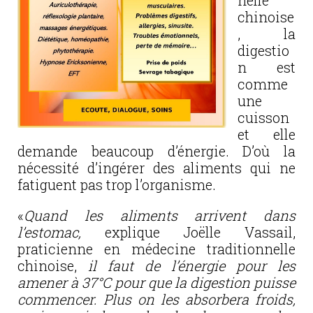
nelle
chinoise
, la
digestio
n est
comme
une
cuisson
et elle
demande beaucoup d’énergie. D’où la
nécessité d’ingérer des aliments qui ne
fatiguent pas trop l’organisme.
«
Quand les aliments arrivent dans
l’estomac,
explique Joëlle Vassail,
praticienne en médecine traditionnelle
chinoise,
il faut de l’énergie pour les
amener à 37°C pour que la digestion puisse
commencer. Plus on les absorbera froids,