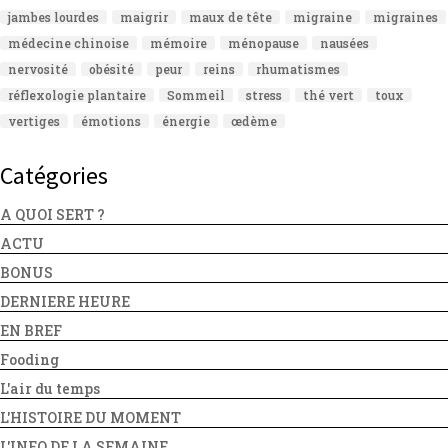
jambes lourdes
maigrir
maux de tête
migraine
migraines
médecine chinoise
mémoire
ménopause
nausées
nervosité
obésité
peur
reins
rhumatismes
réflexologie plantaire
Sommeil
stress
thé vert
toux
vertiges
émotions
énergie
œdème
Catégories
A QUOI SERT ?
ACTU
BONUS
DERNIERE HEURE
EN BREF
Fooding
L'air du temps
L'HISTOIRE DU MOMENT
L'INFO DE LA SEMAINE