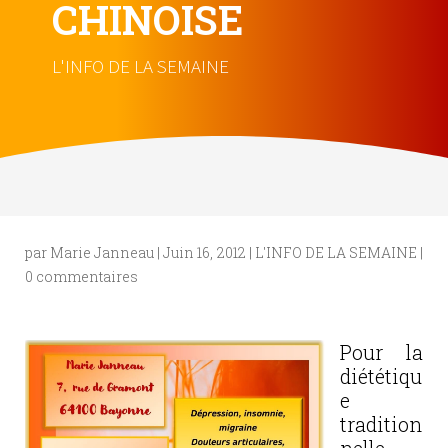
CHINOISE
L'INFO DE LA SEMAINE
par
Marie Janneau
|
Juin 16, 2012
|
L'INFO DE LA SEMAINE
|
0 commentaires
Pour la
diététiqu
e
tradition