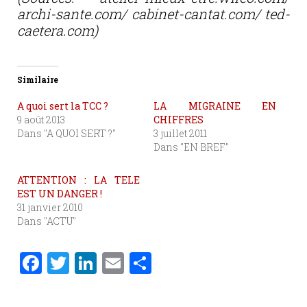
archi-sante.com/ cabinet-cantat.com/ ted-
caetera.com)
Similaire
A quoi sert la TCC ?
LA MIGRAINE EN
9 août 2013
CHIFFRES
Dans "A QUOI SERT ?"
3 juillet 2011
Dans "EN BREF"
ATTENTION : LA TELE
EST UN DANGER !
31 janvier 2010
Dans "ACTU"
F
T
Li
E
P
a
w
n
m
ar
c
it
k
ai
ta