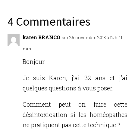
e
te
e
l
g
b
r
dI
er
4 Commentaires
o
n
o
karen BRANCO
sur 26 novembre 2013 à 12 h 41
k
min
Bonjour
Je suis Karen, j’ai 32 ans et j’ai
quelques questions à vous poser.
Comment peut on faire cette
désintoxication si les homéopathes
ne pratiquent pas cette technique ?