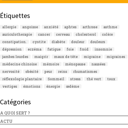
Étiquettes
allergie
angoisse
anxiété
aphtes
arthrose
asthme
auriculotherapie
cancer
cerveau
cholesterol
colère
constipation.
cystite
diabète
douleur
douleurs
dépression
eczéma
fatigue
foie
froid
insomnie
jambes lourdes
maigrir
maux de tête
migraine
migraines
médecine chinoise
mémoire
ménopause
nausées
nervosité
obésité
peur
reins
rhumatismes
réflexologie plantaire
Sommeil
stress
thé vert
toux
vertiges
émotions
énergie
œdème
Catégories
A QUOI SERT ?
ACTU