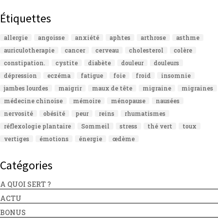
Étiquettes
allergie
angoisse
anxiété
aphtes
arthrose
asthme
auriculotherapie
cancer
cerveau
cholesterol
colère
constipation.
cystite
diabète
douleur
douleurs
dépression
eczéma
fatigue
foie
froid
insomnie
jambes lourdes
maigrir
maux de tête
migraine
migraines
médecine chinoise
mémoire
ménopause
nausées
nervosité
obésité
peur
reins
rhumatismes
réflexologie plantaire
Sommeil
stress
thé vert
toux
vertiges
émotions
énergie
œdème
Catégories
A QUOI SERT ?
ACTU
BONUS