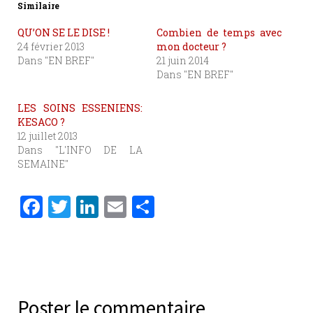
Similaire
QU’ON SE LE DISE !
Combien de temps avec
24 février 2013
mon docteur ?
Dans "EN BREF"
21 juin 2014
Dans "EN BREF"
LES SOINS ESSENIENS:
KESACO ?
12 juillet 2013
Dans "L'INFO DE LA
SEMAINE"
F
T
Li
E
P
a
w
n
m
ar
c
it
k
ai
ta
e
te
e
l
g
b
r
dI
er
Poster le commentaire