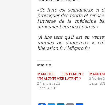
«
Ce livre est scandaleux et da
provoquer des morts et repose 
l’inverse de la médecine ba
aimeraient être les apôtres.»
(A lire tant qu’il est en vente
inutiles ou dangereux », éd
libération.fr / lefigaro.fr)
Similaire
MARCHER LENTEMENT:
MAGNESI
UN ALZHEIMER LATENT ?
3 février 
27 janvier 2013
Dans "BO
Dans "ACTU"