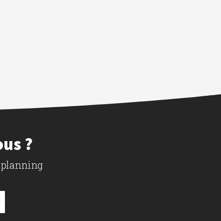
ous ?
 planning