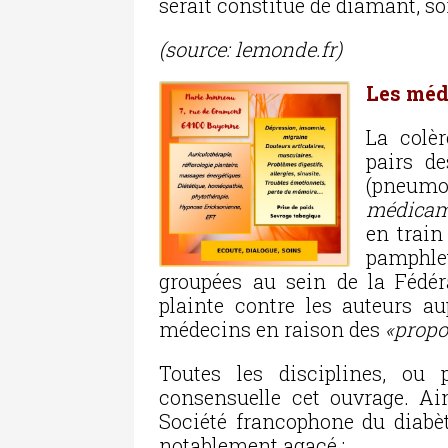
serait constitué de diamant, soi
(source: lemonde.fr)
Les méd
La colè
pairs de
(pneumo
médicame
en train
pamphle
groupées au sein de la Fédéra
plainte contre les auteurs au
médecins en raison des
«propo
Toutes les disciplines, ou
consensuelle cet ouvrage. Ai
Société francophone du diabète
notablement agacé :