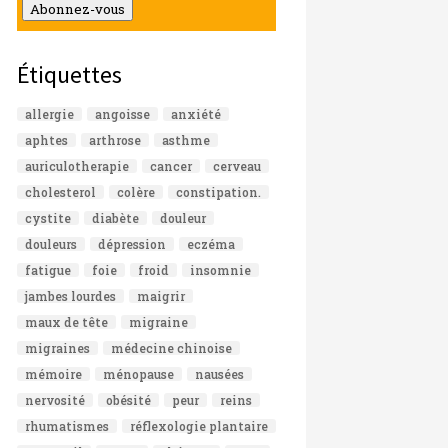
mail
Abonnez-vous
Étiquettes
allergie
angoisse
anxiété
aphtes
arthrose
asthme
auriculotherapie
cancer
cerveau
cholesterol
colère
constipation.
cystite
diabète
douleur
douleurs
dépression
eczéma
fatigue
foie
froid
insomnie
jambes lourdes
maigrir
maux de tête
migraine
migraines
médecine chinoise
mémoire
ménopause
nausées
nervosité
obésité
peur
reins
rhumatismes
réflexologie plantaire