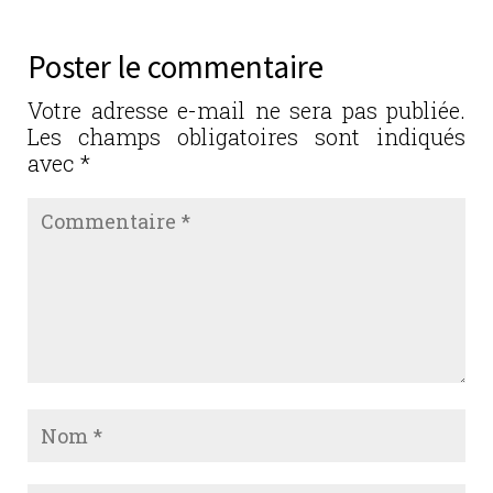
e
te
e
l
g
b
r
dI
er
Poster le commentaire
o
n
o
Votre adresse e-mail ne sera pas publiée.
Les champs obligatoires sont indiqués
k
avec
*