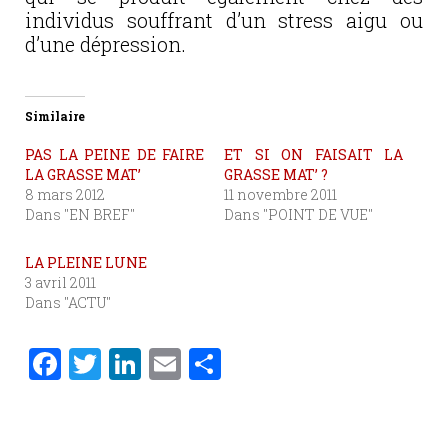
individus souffrant d’un stress aigu ou
d’une dépression.
Similaire
PAS LA PEINE DE FAIRE
ET SI ON FAISAIT LA
LA GRASSE MAT’
GRASSE MAT’ ?
8 mars 2012
11 novembre 2011
Dans "EN BREF"
Dans "POINT DE VUE"
LA PLEINE LUNE
3 avril 2011
Dans "ACTU"
F
T
Li
E
P
a
w
n
m
ar
c
it
k
ai
ta