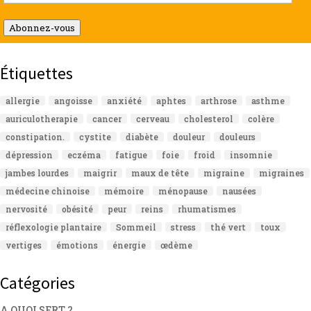
e-
mail
Abonnez-vous
Étiquettes
allergie
angoisse
anxiété
aphtes
arthrose
asthme
auriculotherapie
cancer
cerveau
cholesterol
colère
constipation.
cystite
diabète
douleur
douleurs
dépression
eczéma
fatigue
foie
froid
insomnie
jambes lourdes
maigrir
maux de tête
migraine
migraines
médecine chinoise
mémoire
ménopause
nausées
nervosité
obésité
peur
reins
rhumatismes
réflexologie plantaire
Sommeil
stress
thé vert
toux
vertiges
émotions
énergie
œdème
Catégories
A QUOI SERT ?