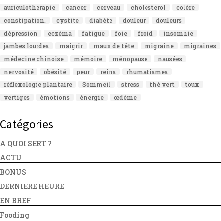
auriculotherapie
cancer
cerveau
cholesterol
colère
constipation.
cystite
diabète
douleur
douleurs
dépression
eczéma
fatigue
foie
froid
insomnie
jambes lourdes
maigrir
maux de tête
migraine
migraines
médecine chinoise
mémoire
ménopause
nausées
nervosité
obésité
peur
reins
rhumatismes
réflexologie plantaire
Sommeil
stress
thé vert
toux
vertiges
émotions
énergie
œdème
Catégories
A QUOI SERT ?
ACTU
BONUS
DERNIERE HEURE
EN BREF
Fooding