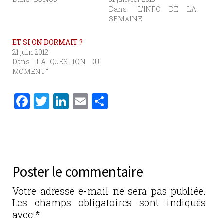
Dans "L'INFO DE LA
SEMAINE"
ET SI ON DORMAIT ?
21 juin 2012
Dans "LA QUESTION DU
MOMENT"
F
T
Li
E
P
a
w
n
m
ar
c
it
k
ai
ta
e
te
e
l
g
b
r
dI
er
Poster le commentaire
o
n
o
Votre adresse e-mail ne sera pas publiée.
Les champs obligatoires sont indiqués
k
avec
*