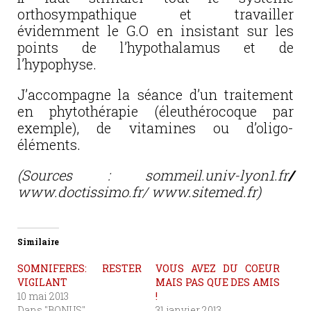
orthosympathique et travailler
évidemment le G.O en insistant sur les
points de l’hypothalamus et de
l’hypophyse.
J’accompagne la séance d’un traitement
en phytothérapie (éleuthérocoque par
exemple), de vitamines ou d’oligo-
éléments.
(Sources : sommeil.univ-lyon1.fr
/
www.doctissimo.fr/
www.sitemed.fr)
Similaire
SOMNIFERES: RESTER
VOUS AVEZ DU COEUR
VIGILANT
MAIS PAS QUE DES AMIS
10 mai 2013
!
Dans "BONUS"
31 janvier 2013