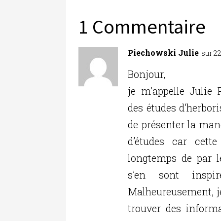
e
te
e
l
g
b
r
dI
er
1 Commentaire
o
n
o
Piechowski Julie
sur 2
k
Bonjour,
je m’appelle Julie
des études d’herbori
de présenter la man
d’études car cett
longtemps de par l
s’en sont inspi
Malheureusement, je 
trouver des inform