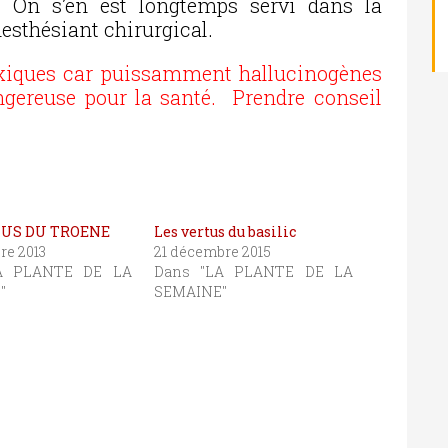
 On s’en est longtemps servi dans la
thésiant chirurgical.
oxiques car puissamment hallucinogènes
gereuse pour la santé. Prendre conseil
TUS DU TROENE
Les vertus du basilic
re 2013
21 décembre 2015
A PLANTE DE LA
Dans "LA PLANTE DE LA
"
SEMAINE"