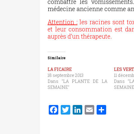
combattre les vomissements.
médecine ancienne comme anes
Attention :
les racines sont t
et leur consommation est dan
auprès d’un thérapeute.
Similaire
LA FICAIRE
LES VER
18 septembre 2013
11 décemb
Dans "LA PLANTE DE LA
Dans "L
SEMAINE"
SEMAINE
F
T
Li
E
P
a
w
n
m
ar
c
it
k
ai
ta