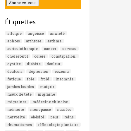
mail
Abonnez-vous
Étiquettes
allergie
angoisse
anxiété
aphtes
arthrose
asthme
auriculotherapie
cancer
cerveau
cholesterol
colère
constipation.
cystite
diabète
douleur
douleurs
dépression
eczéma
fatigue
foie
froid
insomnie
jambes lourdes
maigrir
maux de tête
migraine
migraines
médecine chinoise
mémoire
ménopause
nausées
nervosité
obésité
peur
reins
rhumatismes
réflexologie plantaire