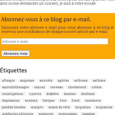
avis ou me demander un conseil, je suis à votre écoute.
Abonnez-vous à ce blog par e-mail.
Saisissez votre adresse e-mail pour vous abonner à ce blog et
recevoir une notification de chaque nouvel article par e-mail.
Adresse
e-
mail
Abonnez-vous
Étiquettes
allergie
angoisse
anxiété
aphtes
arthrose
asthme
auriculotherapie
cancer
cerveau
cholesterol
colère
constipation.
cystite
diabète
douleur
douleurs
dépression
eczéma
fatigue
foie
froid
insomnie
jambes lourdes
maigrir
maux de tête
migraine
migraines
médecine chinoise
mémoire
ménopause
nausées