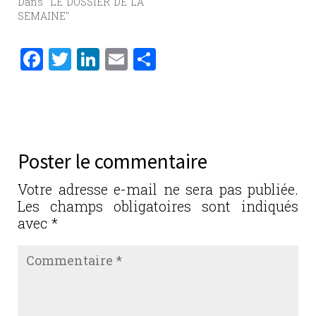
Dans "LE DOSSIER DE LA
SEMAINE"
F
T
Li
E
P
a
w
n
m
ar
c
it
k
ai
ta
e
te
e
l
g
b
r
dI
er
Poster le commentaire
o
n
o
Votre adresse e-mail ne sera pas publiée.
Les champs obligatoires sont indiqués
k
avec
*