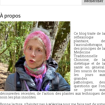
À propos
Ce blog traite de la
réflexologie
plantaire, de
l’auriculothérapie,
des principes de la
Médecine
Traditionnelle
Chinoise, de la
diététique et de la
santé en général.
Des soucis de tous
les jours aux
grandes
pathologies, des
questions que l’on
se pose aux
découvertes récentes, de l’action des plantes aux techniques de
soin les plus insolites.
Bonne lecture, n’hésitez pas à
m’écrire
pour me faire part de votr