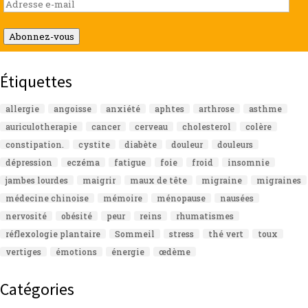
Adresse
e-
mail
Abonnez-vous
Étiquettes
allergie
angoisse
anxiété
aphtes
arthrose
asthme
auriculotherapie
cancer
cerveau
cholesterol
colère
constipation.
cystite
diabète
douleur
douleurs
dépression
eczéma
fatigue
foie
froid
insomnie
jambes lourdes
maigrir
maux de tête
migraine
migraines
médecine chinoise
mémoire
ménopause
nausées
nervosité
obésité
peur
reins
rhumatismes
réflexologie plantaire
Sommeil
stress
thé vert
toux
vertiges
émotions
énergie
œdème
Catégories