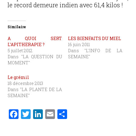
le record demeure indien avec 61,4 kilos !
Similaire
A QUOI SERT
LES BIENFAITS DU MIEL
L’APITHERAPIE ?
16 juin 2011
5 juillet 2012
Dans "L'INFO DE LA
Dans "LA QUESTION DU
SEMAINE"
MOMENT"
Le grémil
18 décembre 2013
Dans "LA PLANTE DE LA
SEMAINE"
F
T
Li
E
P
a
w
n
m
ar
c
it
k
ai
ta