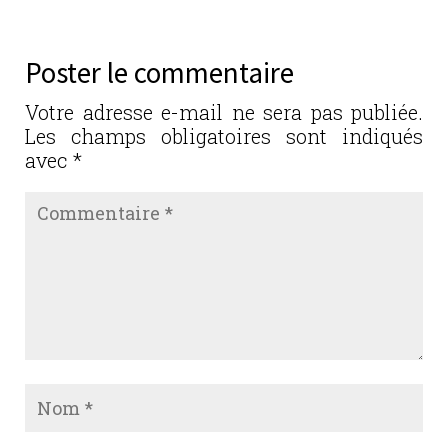
e
te
e
l
g
b
r
dI
er
Poster le commentaire
o
n
o
Votre adresse e-mail ne sera pas publiée.
Les champs obligatoires sont indiqués
k
avec
*