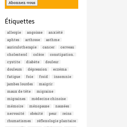
mail
Abonnez-vous
Étiquettes
allergie
angoisse
anxiété
aphtes
arthrose
asthme
auriculotherapie
cancer
cerveau
cholesterol
colère
constipation.
cystite
diabète
douleur
douleurs
dépression
eczéma
fatigue
foie
froid
insomnie
jambes lourdes
maigrir
maux de tête
migraine
migraines
médecine chinoise
mémoire
ménopause
nausées
nervosité
obésité
peur
reins
rhumatismes
réflexologie plantaire