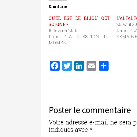
Similaire
QUEL EST LE BIJOU QUI
L’ALFALF
SOIGNE ?
25 août 20
16 février 2010
Dans "L
Dans "LA QUESTION DU
SEMAINE
MOMENT"
F
T
Li
E
P
a
w
n
m
ar
c
it
k
ai
ta
e
te
e
l
g
b
r
dI
er
Poster le commentaire
o
n
o
Votre adresse e-mail ne sera p
indiqués avec
*
k