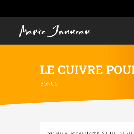
LE CUIVRE POU
BONUS
par
Marie Janneau
|
Avr 15, 2010
|
BONUS
|
0