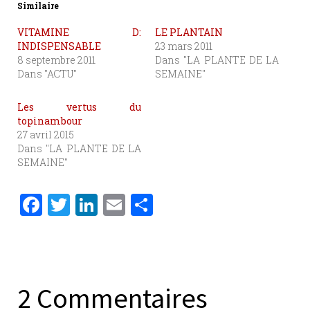
Similaire
VITAMINE D:
LE PLANTAIN
INDISPENSABLE
23 mars 2011
8 septembre 2011
Dans "LA PLANTE DE LA
Dans "ACTU"
SEMAINE"
Les vertus du
topinambour
27 avril 2015
Dans "LA PLANTE DE LA
SEMAINE"
F
T
Li
E
P
a
w
n
m
ar
c
it
k
ai
ta
e
te
e
l
g
b
r
dI
er
2 Commentaires