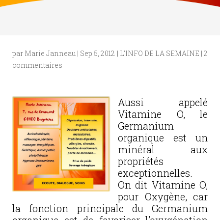
par
Marie Janneau
|
Sep 5, 2012
|
L'INFO DE LA SEMAINE
|
2
commentaires
Aussi appelé
Vitamine O, le
Germanium
organique est un
minéral aux
propriétés
exceptionnelles.
On dit Vitamine O,
pour Oxygène,
car
la fonction principale du Germanium