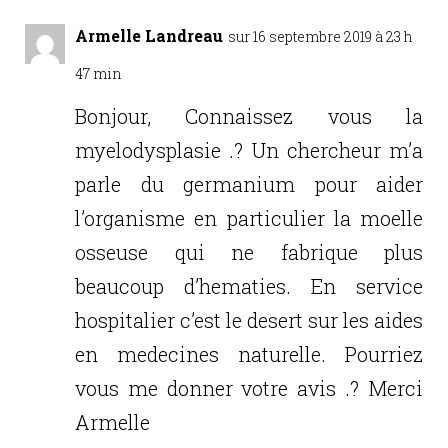
o
n
o
Armelle Landreau
sur 16 septembre 2019 à 23 h
k
47 min
Bonjour, Connaissez vous la
myelodysplasie .? Un chercheur m’a
parle du germanium pour aider
l’organisme en particulier la moelle
osseuse qui ne fabrique plus
beaucoup d’hematies. En service
hospitalier c’est le desert sur les aides
en medecines naturelle. Pourriez
vous me donner votre avis .? Merci
Armelle