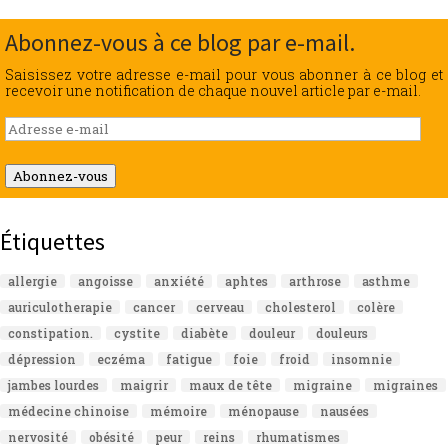
Abonnez-vous à ce blog par e-mail.
Saisissez votre adresse e-mail pour vous abonner à ce blog et
recevoir une notification de chaque nouvel article par e-mail.
Adresse
e-
mail
Abonnez-vous
Étiquettes
allergie
angoisse
anxiété
aphtes
arthrose
asthme
auriculotherapie
cancer
cerveau
cholesterol
colère
constipation.
cystite
diabète
douleur
douleurs
dépression
eczéma
fatigue
foie
froid
insomnie
jambes lourdes
maigrir
maux de tête
migraine
migraines
médecine chinoise
mémoire
ménopause
nausées
nervosité
obésité
peur
reins
rhumatismes