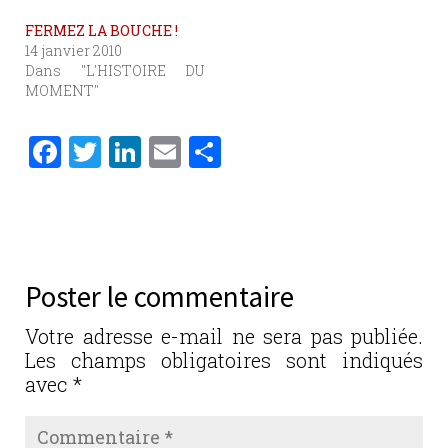
FERMEZ LA BOUCHE !
14 janvier 2010
Dans "L'HISTOIRE DU
MOMENT"
F
T
Li
E
P
a
w
n
m
ar
c
it
k
ai
ta
e
te
e
l
g
b
r
dI
er
Poster le commentaire
o
n
o
Votre adresse e-mail ne sera pas publiée.
Les champs obligatoires sont indiqués
k
avec
*