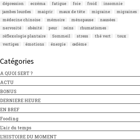
dépression
eczéma
fatigue
foie
froid
insomnie
jambes lourdes
maigrir
maux de tête
migraine
migraines
médecine chinoise
mémoire
ménopause
nausées
nervosité
obésité
peur
reins
rhumatismes
réflexologie plantaire
Sommeil
stress
thé vert
toux
vertiges
émotions
énergie
œdème
Catégories
A QUOI SERT ?
ACTU
BONUS
DERNIERE HEURE
EN BREF
Fooding
L'air du temps
L'HISTOIRE DU MOMENT