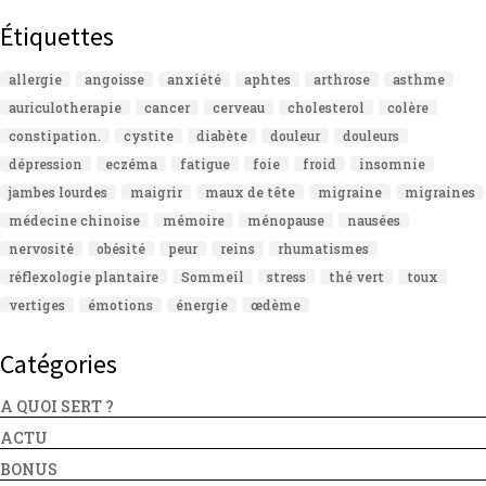
Étiquettes
allergie
angoisse
anxiété
aphtes
arthrose
asthme
auriculotherapie
cancer
cerveau
cholesterol
colère
constipation.
cystite
diabète
douleur
douleurs
dépression
eczéma
fatigue
foie
froid
insomnie
jambes lourdes
maigrir
maux de tête
migraine
migraines
médecine chinoise
mémoire
ménopause
nausées
nervosité
obésité
peur
reins
rhumatismes
réflexologie plantaire
Sommeil
stress
thé vert
toux
vertiges
émotions
énergie
œdème
Catégories
A QUOI SERT ?
ACTU
BONUS