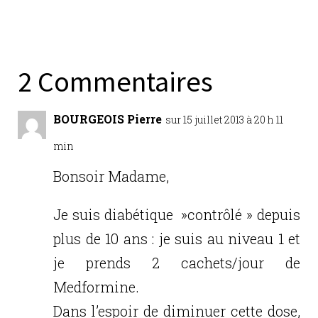
a
w
n
m
ar
c
it
k
ai
ta
e
te
e
l
g
b
r
dI
er
2 Commentaires
o
n
o
BOURGEOIS Pierre
sur 15 juillet 2013 à 20 h 11
k
min
Bonsoir Madame,
Je suis diabétique »contrôlé » depuis
plus de 10 ans : je suis au niveau 1 et
je prends 2 cachets/jour de
Medformine.
Dans l’espoir de diminuer cette dose,