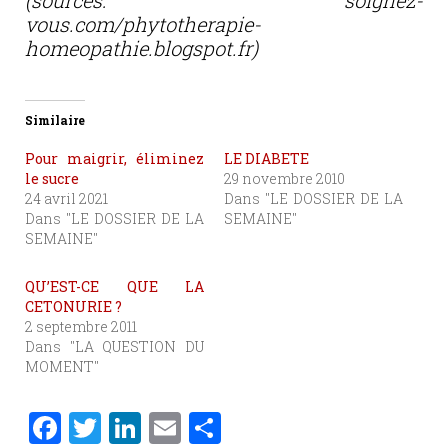
(sources: soignez-
vous.com/phytotherapie-
homeopathie.blogspot.fr)
Similaire
Pour maigrir, éliminez
LE DIABETE
le sucre
29 novembre 2010
24 avril 2021
Dans "LE DOSSIER DE LA
Dans "LE DOSSIER DE LA
SEMAINE"
SEMAINE"
QU’EST-CE QUE LA
CETONURIE ?
2 septembre 2011
Dans "LA QUESTION DU
MOMENT"
F
T
Li
E
P