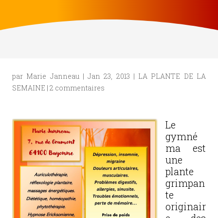
par
Marie Janneau
|
Jan 23, 2013
|
LA PLANTE DE LA
SEMAINE
|
2 commentaires
Le
gymné
ma est
une
plante
grimpan
te
originair