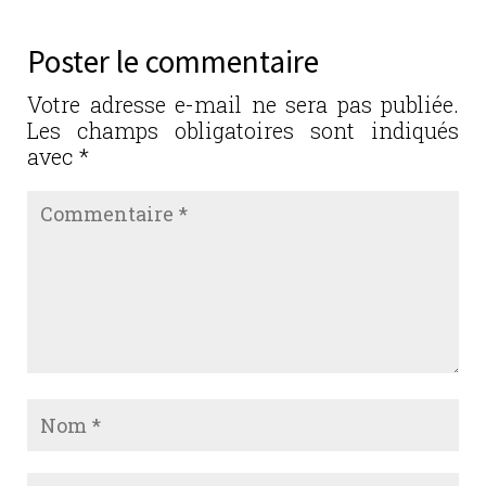
e
te
e
l
g
b
r
dI
er
Poster le commentaire
o
n
o
Votre adresse e-mail ne sera pas publiée.
Les champs obligatoires sont indiqués
k
avec
*