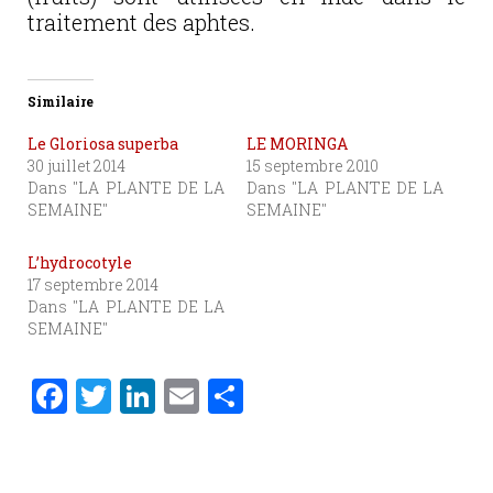
traitement des aphtes.
Similaire
Le Gloriosa superba
LE MORINGA
30 juillet 2014
15 septembre 2010
Dans "LA PLANTE DE LA
Dans "LA PLANTE DE LA
SEMAINE"
SEMAINE"
L’hydrocotyle
17 septembre 2014
Dans "LA PLANTE DE LA
SEMAINE"
F
T
Li
E
P
a
w
n
m
ar
c
it
k
ai
ta