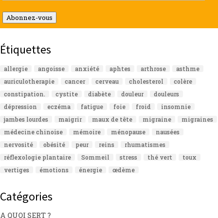
e-
mail
Abonnez-vous
Étiquettes
allergie
angoisse
anxiété
aphtes
arthrose
asthme
auriculotherapie
cancer
cerveau
cholesterol
colère
constipation.
cystite
diabète
douleur
douleurs
dépression
eczéma
fatigue
foie
froid
insomnie
jambes lourdes
maigrir
maux de tête
migraine
migraines
médecine chinoise
mémoire
ménopause
nausées
nervosité
obésité
peur
reins
rhumatismes
réflexologie plantaire
Sommeil
stress
thé vert
toux
vertiges
émotions
énergie
œdème
Catégories
A QUOI SERT ?