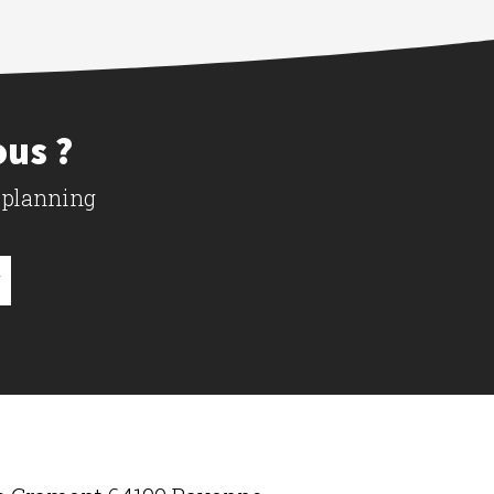
ous ?
 planning