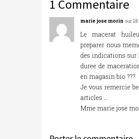
b
r
dI
er
1 Commentaire
o
n
o
marie jose morin
sur 28 
k
Le macerat huileu
preparer nous meme
des indications sur l
duree de maceratio
en magasin bio ???
Je vous remercie be
articles …
Mme marie jose mo
Poster le commentaire