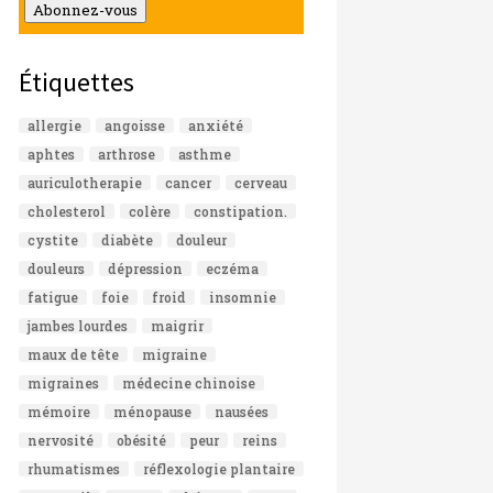
mail
Abonnez-vous
Étiquettes
allergie
angoisse
anxiété
aphtes
arthrose
asthme
auriculotherapie
cancer
cerveau
cholesterol
colère
constipation.
cystite
diabète
douleur
douleurs
dépression
eczéma
fatigue
foie
froid
insomnie
jambes lourdes
maigrir
maux de tête
migraine
migraines
médecine chinoise
mémoire
ménopause
nausées
nervosité
obésité
peur
reins
rhumatismes
réflexologie plantaire