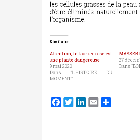
les cellules grasses de la pea
d’être éliminés naturellement
l’organisme.
Similaire
Attention, le laurier rose est
MASSER 
une plante dangereuse
27 décemb
9 mai 2020
Dans "BO
Dans "L'HISTOIRE DU
MOMENT"
F
T
Li
E
P
a
w
n
m
ar
c
it
k
ai
ta
e
te
e
l
g