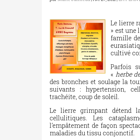
Le lierre
» est une 
famille d
eurasiatiq
cultivé c
Parfois
«
herbe de
des bronches et soulage la tou
suivants : hypertension, cel
trachéite, coup de soleil.
Le lierre grimpant détend 
cellulitiques. Les catapla
l’empâtement de façon spectac
maladies du tissu conjonctif.