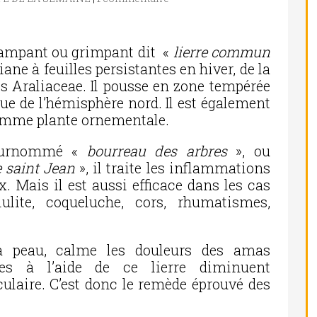
 rampant ou grimpant dit «
lierre commun
liane à feuilles persistantes en hiver, de la
es Araliaceae. Il pousse en zone tempérée
ue de l’hémisphère nord. Il est également
omme plante ornementale.
 surnommé «
bourreau des arbres
», ou
 saint Jean
», il traite les inflammations
x. Mais il est aussi efficace dans les cas
lulite, coqueluche, cors, rhumatismes,
la peau, calme les douleurs des amas
smes à l’aide de ce lierre diminuent
ulaire. C’est donc le remède éprouvé des