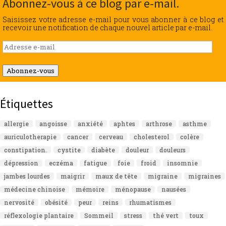
Abonnez-vous à ce blog par e-mail.
Saisissez votre adresse e-mail pour vous abonner à ce blog et
recevoir une notification de chaque nouvel article par e-mail.
Adresse
e-
mail
Abonnez-vous
Étiquettes
allergie
angoisse
anxiété
aphtes
arthrose
asthme
auriculotherapie
cancer
cerveau
cholesterol
colère
constipation.
cystite
diabète
douleur
douleurs
dépression
eczéma
fatigue
foie
froid
insomnie
jambes lourdes
maigrir
maux de tête
migraine
migraines
médecine chinoise
mémoire
ménopause
nausées
nervosité
obésité
peur
reins
rhumatismes
réflexologie plantaire
Sommeil
stress
thé vert
toux