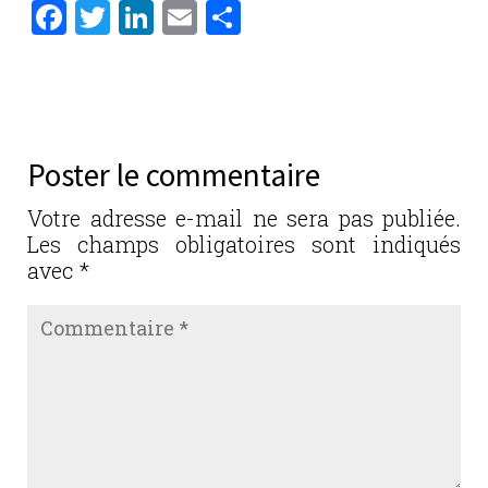
F
T
Li
E
P
a
w
n
m
ar
c
it
k
ai
ta
e
te
e
l
g
b
r
dI
er
Poster le commentaire
o
n
o
Votre adresse e-mail ne sera pas publiée.
Les champs obligatoires sont indiqués
k
avec
*