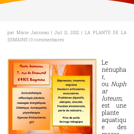
par
Marie Janneau
|
Juil 11, 2012
|
LA PLANTE DE LA
SEMAINE
|
0 commentaires
Le
nénupha
r,
ou
Nuph
ar
luteum
,
est une
plante
aquatiqu
e des