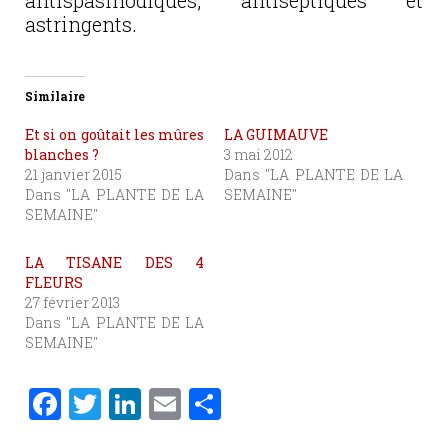
antispasmodiques, antiseptiques et
astringents.
Similaire
Et si on goûtait les mûres
LA GUIMAUVE
blanches ?
3 mai 2012
21 janvier 2015
Dans "LA PLANTE DE LA
Dans "LA PLANTE DE LA
SEMAINE"
SEMAINE"
LA TISANE DES 4
FLEURS
27 février 2013
Dans "LA PLANTE DE LA
SEMAINE"
F
T
Li
E
P
a
w
n
m
ar