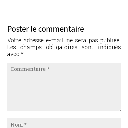
c
it
k
ai
ta
e
te
e
l
g
b
r
dI
er
Poster le commentaire
o
n
o
Votre adresse e-mail ne sera pas publiée.
Les champs obligatoires sont indiqués
k
avec
*