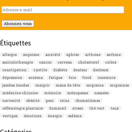
Adresse
e-
mail
Abonnez-vous
Étiquettes
allergie
angoisse
anxiété
aphtes
arthrose
asthme
auriculotherapie
cancer
cerveau
cholesterol
colère
constipation.
cystite
diabète
douleur
douleurs
dépression
eczéma
fatigue
foie
froid
insomnie
jambes lourdes
maigrir
maux de tête
migraine
migraines
médecine chinoise
mémoire
ménopause
nausées
nervosité
obésité
peur
reins
rhumatismes
réflexologie plantaire
Sommeil
stress
thé vert
toux
vertiges
émotions
énergie
œdème
Catégories