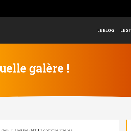
LE BLOG
LE SI
elle galère !
LEME DU MOMENT
|
0 commentaires