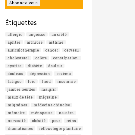
mail
Abonnez-vous
Étiquettes
allergie
angoisse
anxiété
aphtes
arthrose
asthme
auriculotherapie
cancer
cerveau
cholesterol
colère
constipation.
cystite
diabète
douleur
douleurs
dépression
eczéma
fatigue
foie
froid
insomnie
jambes lourdes
maigrir
maux de tête
migraine
migraines
médecine chinoise
mémoire
ménopause
nausées
nervosité
obésité
peur
reins
rhumatismes
réflexologie plantaire