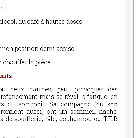
re
alcool, du café à hautes doses
mir en position demi assise
 chauffer la pièce.
ents
 ou deux narines, peut provoquer des
profondément mais se réveille fatigué, en
pnées du sommeil. Sa compagne (ou son
onflent aussi) ont un sommeil haché,
ts de soufflerie, râle, cochonnou ou T.E.R