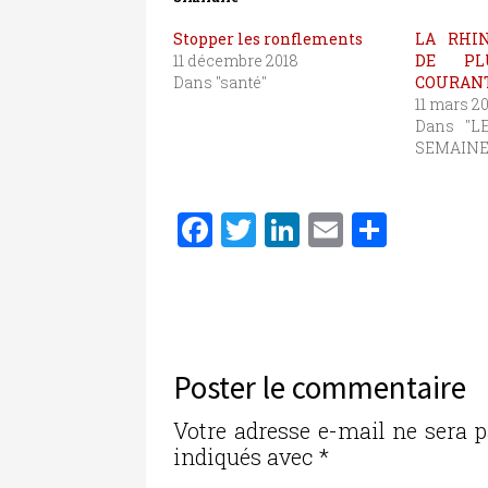
Stopper les ronflements
LA RHIN
11 décembre 2018
DE PL
Dans "santé"
COURAN
11 mars 20
Dans "L
SEMAINE
F
T
Li
E
P
a
w
n
m
ar
c
it
k
ai
ta
e
te
e
l
g
b
r
dI
er
Poster le commentaire
o
n
o
Votre adresse e-mail ne sera p
indiqués avec
*
k