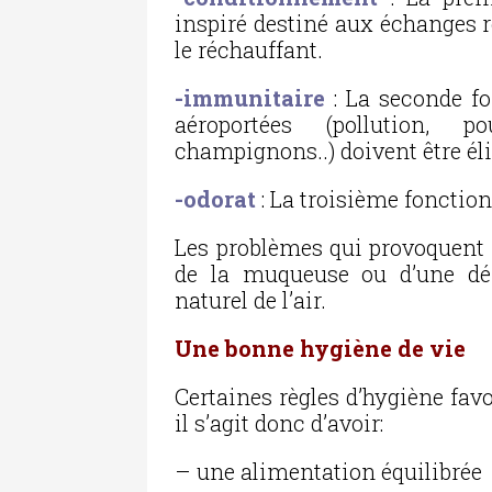
inspiré destiné aux échanges res
le réchauffant.
-immunitaire
: La seconde f
aéroportées (pollution, po
champignons..) doivent être él
-odora
t
: La troisième fonction
Les problèmes qui provoquent 
de la muqueuse ou d’une déf
naturel de l’air.
Une bonne hygiène de vie
Certaines règles d’hygiène favo
il s’agit donc d’avoir:
– une alimentation équilibrée