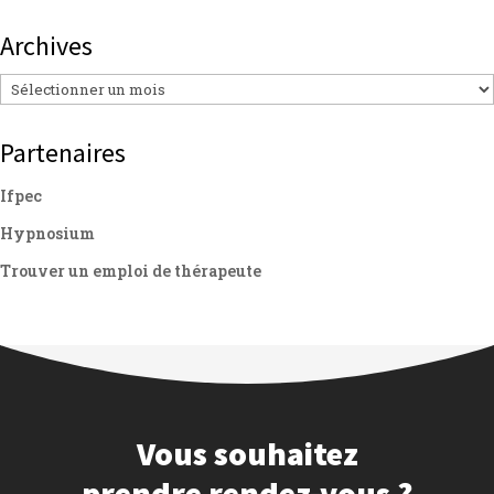
Archives
Archives
Partenaires
Ifpec
Hypnosium
Trouver un emploi de thérapeute
Vous souhaitez
prendre rendez-vous ?