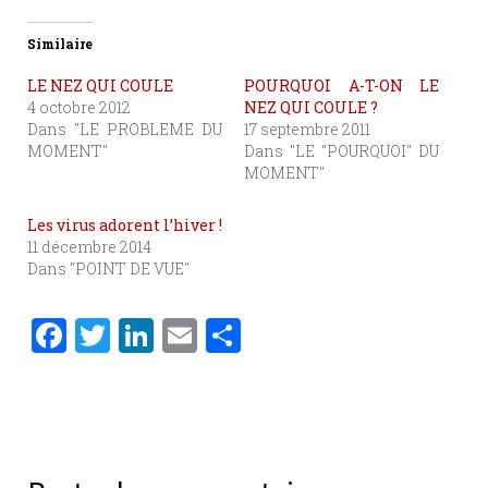
Similaire
LE NEZ QUI COULE
POURQUOI A-T-ON LE
4 octobre 2012
NEZ QUI COULE ?
Dans "LE PROBLEME DU
17 septembre 2011
MOMENT"
Dans "LE "POURQUOI" DU
MOMENT"
Les virus adorent l’hiver !
11 décembre 2014
Dans "POINT DE VUE"
F
T
Li
E
P
a
w
n
m
ar
c
it
k
ai
ta
e
te
e
l
g
b
r
dI
er