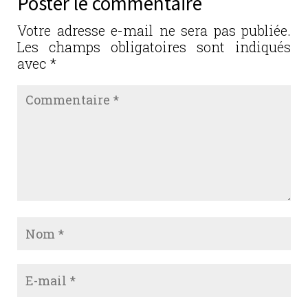
Poster le commentaire
o
n
o
Votre adresse e-mail ne sera pas publiée.
Les champs obligatoires sont indiqués
k
avec
*