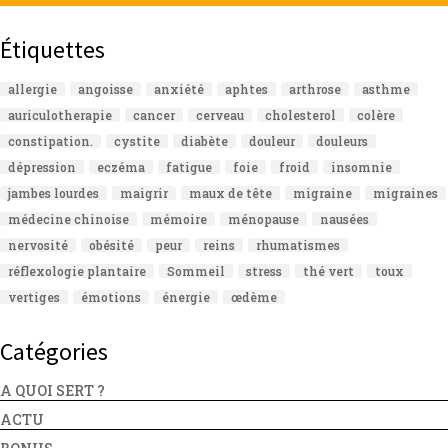
Étiquettes
allergie
angoisse
anxiété
aphtes
arthrose
asthme
auriculotherapie
cancer
cerveau
cholesterol
colère
constipation.
cystite
diabète
douleur
douleurs
dépression
eczéma
fatigue
foie
froid
insomnie
jambes lourdes
maigrir
maux de tête
migraine
migraines
médecine chinoise
mémoire
ménopause
nausées
nervosité
obésité
peur
reins
rhumatismes
réflexologie plantaire
Sommeil
stress
thé vert
toux
vertiges
émotions
énergie
œdème
Catégories
A QUOI SERT ?
ACTU