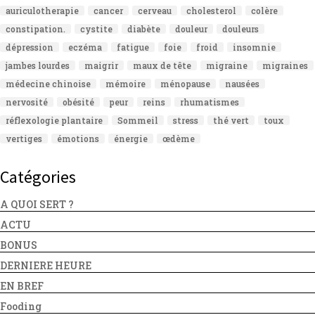
auriculotherapie
cancer
cerveau
cholesterol
colère
constipation.
cystite
diabète
douleur
douleurs
dépression
eczéma
fatigue
foie
froid
insomnie
jambes lourdes
maigrir
maux de tête
migraine
migraines
médecine chinoise
mémoire
ménopause
nausées
nervosité
obésité
peur
reins
rhumatismes
réflexologie plantaire
Sommeil
stress
thé vert
toux
vertiges
émotions
énergie
œdème
Catégories
A QUOI SERT ?
ACTU
BONUS
DERNIERE HEURE
EN BREF
Fooding