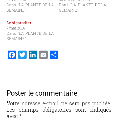
Dans "LA PLANTE DE LA
Dans "LA PLANTE DE LA
SEMAINE"
SEMAINE"
Le bigaradier
7 mai 2014
Dans "LA PLANTE DE LA
SEMAINE"
F
T
Li
E
P
a
w
n
m
ar
c
it
k
ai
ta
e
te
e
l
g
b
r
dI
er
Poster le commentaire
o
n
o
Votre adresse e-mail ne sera pas publiée.
Les champs obligatoires sont indiqués
k
avec
*