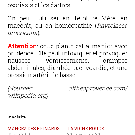
psoriasis et les dartres.
On peut l’utiliser en Teinture Mère, en
macérât, ou en homéopathie (
Phytolacca
americana
).
Attention
: cette plante est à manier avec
prudence. Elle peut intoxiquer et provoquer
nausées, vomissements, crampes
abdominales, diarrhée, tachycardie, et une
pression artérielle basse…
(Sources: altheaprovence.com/
wikipedia.org)
Similaire
MANGEZ DES EPINARDS
LA VIGNE ROUGE
19 mai 2010
30 novembre 2011