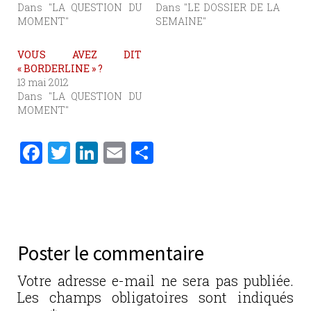
Dans "LA QUESTION DU
Dans "LE DOSSIER DE LA
MOMENT"
SEMAINE"
VOUS AVEZ DIT
« BORDERLINE » ?
13 mai 2012
Dans "LA QUESTION DU
MOMENT"
F
T
Li
E
P
a
w
n
m
ar
c
it
k
ai
ta
e
te
e
l
g
b
r
dI
er
Poster le commentaire
o
n
o
Votre adresse e-mail ne sera pas publiée.
Les champs obligatoires sont indiqués
k