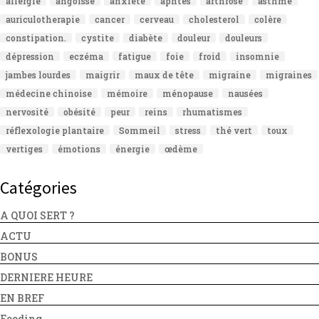
allergie
angoisse
anxiété
aphtes
arthrose
asthme
auriculotherapie
cancer
cerveau
cholesterol
colère
constipation.
cystite
diabète
douleur
douleurs
dépression
eczéma
fatigue
foie
froid
insomnie
jambes lourdes
maigrir
maux de tête
migraine
migraines
médecine chinoise
mémoire
ménopause
nausées
nervosité
obésité
peur
reins
rhumatismes
réflexologie plantaire
Sommeil
stress
thé vert
toux
vertiges
émotions
énergie
œdème
Catégories
A QUOI SERT ?
ACTU
BONUS
DERNIERE HEURE
EN BREF
Fooding