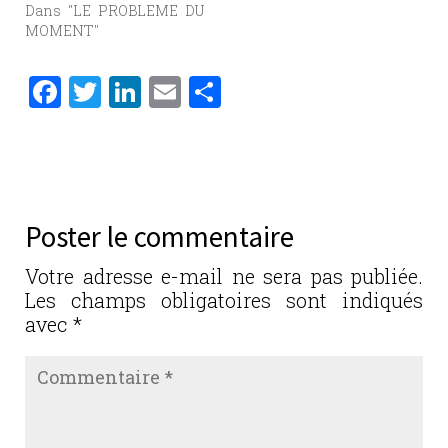
Dans "LE PROBLEME DU
MOMENT"
F
T
Li
E
P
a
w
n
m
ar
c
it
k
ai
ta
e
te
e
l
g
b
r
dI
er
Poster le commentaire
o
n
o
Votre adresse e-mail ne sera pas publiée.
Les champs obligatoires sont indiqués
k
avec
*