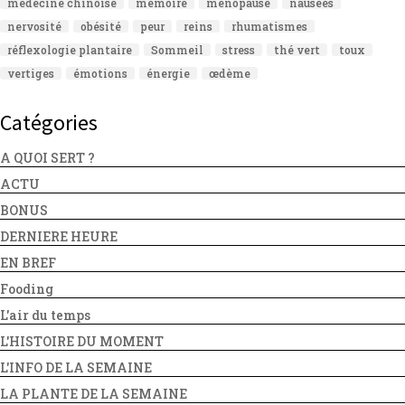
médecine chinoise
mémoire
ménopause
nausées
nervosité
obésité
peur
reins
rhumatismes
réflexologie plantaire
Sommeil
stress
thé vert
toux
vertiges
émotions
énergie
œdème
Catégories
A QUOI SERT ?
ACTU
BONUS
DERNIERE HEURE
EN BREF
Fooding
L'air du temps
L'HISTOIRE DU MOMENT
L'INFO DE LA SEMAINE
LA PLANTE DE LA SEMAINE