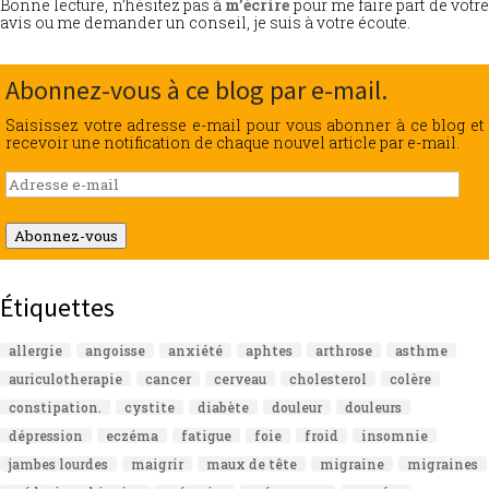
Bonne lecture, n’hésitez pas à
m’écrire
pour me faire part de votr
avis ou me demander un conseil, je suis à votre écoute.
Abonnez-vous à ce blog par e-mail.
Saisissez votre adresse e-mail pour vous abonner à ce blog et
recevoir une notification de chaque nouvel article par e-mail.
Adresse
e-
mail
Abonnez-vous
Étiquettes
allergie
angoisse
anxiété
aphtes
arthrose
asthme
auriculotherapie
cancer
cerveau
cholesterol
colère
constipation.
cystite
diabète
douleur
douleurs
dépression
eczéma
fatigue
foie
froid
insomnie
jambes lourdes
maigrir
maux de tête
migraine
migraines