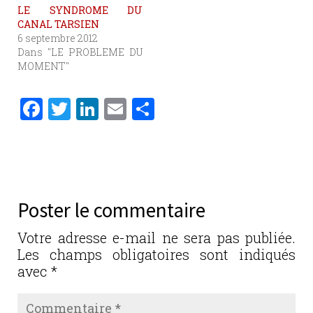
LE SYNDROME DU
CANAL TARSIEN
6 septembre 2012
Dans "LE PROBLEME DU
MOMENT"
F
T
Li
E
P
a
w
n
m
ar
c
it
k
ai
ta
e
te
e
l
g
b
r
dI
er
Poster le commentaire
o
n
o
Votre adresse e-mail ne sera pas publiée.
Les champs obligatoires sont indiqués
k
avec
*