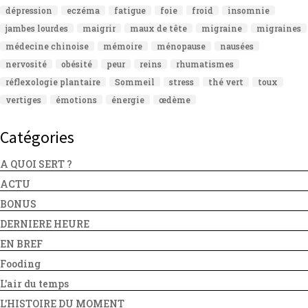
dépression
eczéma
fatigue
foie
froid
insomnie
jambes lourdes
maigrir
maux de tête
migraine
migraines
médecine chinoise
mémoire
ménopause
nausées
nervosité
obésité
peur
reins
rhumatismes
réflexologie plantaire
Sommeil
stress
thé vert
toux
vertiges
émotions
énergie
œdème
Catégories
A QUOI SERT ?
ACTU
BONUS
DERNIERE HEURE
EN BREF
Fooding
L'air du temps
L'HISTOIRE DU MOMENT