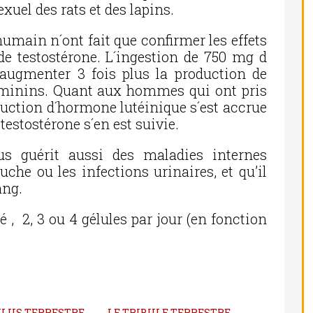
xuel des rats et des lapins.
 humain n´ont fait que confirmer les effets
de testostérone. L´ingestion de 750 mg d
d´augmenter 3 fois plus la production de
féminins. Quant aux hommes qui ont pris
oduction d´hormone lutéinique s´est accrue
testostérone s´en est suivie.
lus guérit aussi des maladies internes
che ou les infections urinaires, et qu’il
ang.
, 2, 3 ou 4 gélules par jour (en fonction
ULUS TERRESTRE
LE TRIBULE TERRESTRE