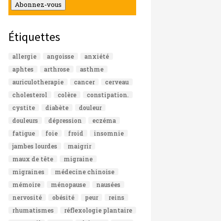
mail
Abonnez-vous
Étiquettes
allergie
angoisse
anxiété
aphtes
arthrose
asthme
auriculotherapie
cancer
cerveau
cholesterol
colère
constipation.
cystite
diabète
douleur
douleurs
dépression
eczéma
fatigue
foie
froid
insomnie
jambes lourdes
maigrir
maux de tête
migraine
migraines
médecine chinoise
mémoire
ménopause
nausées
nervosité
obésité
peur
reins
rhumatismes
réflexologie plantaire