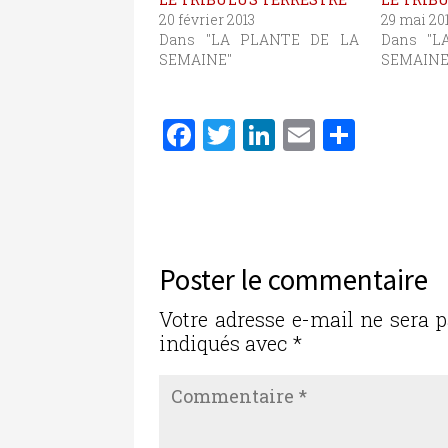
20 février 2013
29 mai 20
Dans "LA PLANTE DE LA
Dans "L
SEMAINE"
SEMAINE
F
T
Li
E
P
a
w
n
m
ar
c
it
k
ai
ta
e
te
e
l
g
b
r
dI
er
Poster le commentaire
o
n
o
Votre adresse e-mail ne sera p
indiqués avec
*
k