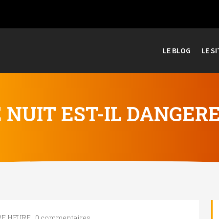
LE BLOG
LE SI
E NUIT EST-IL DANGER
RE HEURE
|
0 commentaires