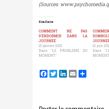
(Sources: www.psychomedia.q
Similaire
COMMENT NE PAS
COMM
S’ENDORMIR DANS LA
SOMNO
JOURNEE
JOURNE
10 janvier 2013
12 juin 20
Dans "LE PROBLEME DU
Dans "
MOMENT"
MOMENT
F
T
Li
E
P
a
w
n
m
ar
c
it
k
ai
ta
e
te
e
l
g
b
r
dI
er
Poster le commentaire