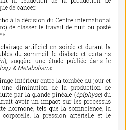
quait la réduction de la production de
que de cancer.
ho à la décision du Centre international
rc) de classer le travail de nuit ou posté
e
».
éclairage artificiel en soirée et durant la
oubles du sommeil, le diabète et certains
in
), suggère une étude publiée dans le
ology & Metabolism
« .
irage intérieur entre la tombée du jour et
e une diminution de la production de
ite par la glande pinéale (
épiphyse
) du
rrait avoir un impact sur les processus
tte hormone, tels que la somnolence, la
corporelle, la pression artérielle et le