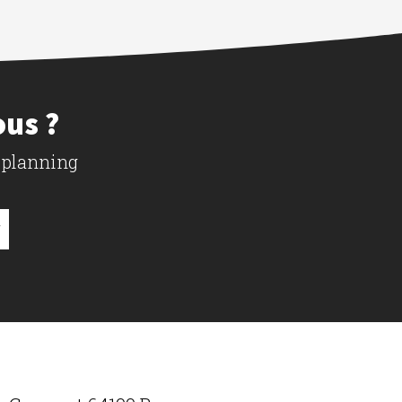
ous ?
 planning