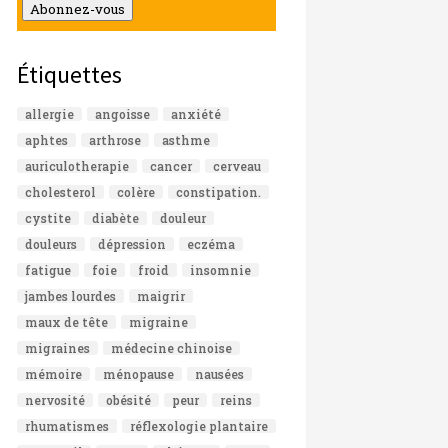
mail
Abonnez-vous
Étiquettes
allergie
angoisse
anxiété
aphtes
arthrose
asthme
auriculotherapie
cancer
cerveau
cholesterol
colère
constipation.
cystite
diabète
douleur
douleurs
dépression
eczéma
fatigue
foie
froid
insomnie
jambes lourdes
maigrir
maux de tête
migraine
migraines
médecine chinoise
mémoire
ménopause
nausées
nervosité
obésité
peur
reins
rhumatismes
réflexologie plantaire