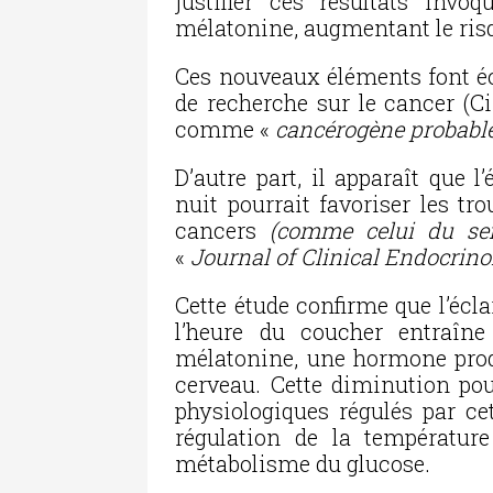
justifier ces résultats invo
mélatonine, augmentant le ris
Ces nouveaux éléments font éc
de recherche sur le cancer (Ci
comme «
cancérogène probabl
D’autre part, il apparaît que l’
nuit pourrait favoriser les tr
cancers
(comme celui du se
«
Journal of Clinical Endocrin
Cette étude confirme que l’écla
l’heure du coucher entraîn
mélatonine, une hormone produ
cerveau. Cette diminution pou
physiologiques régulés par ce
régulation de la température 
métabolisme du glucose.