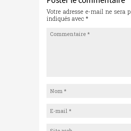
o
n
o
Votre adresse e-mail ne sera p
indiqués avec
*
k