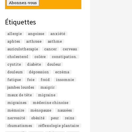
mail
Abonnez-vous
Étiquettes
allergie
angoisse
anxiété
aphtes
arthrose
asthme
auriculotherapie
cancer
cerveau
cholesterol
colère
constipation.
cystite
diabète
douleur
douleurs
dépression
eczéma
fatigue
foie
froid
insomnie
jambes lourdes
maigrir
maux de tête
migraine
migraines
médecine chinoise
mémoire
ménopause
nausées
nervosité
obésité
peur
reins
rhumatismes
réflexologie plantaire