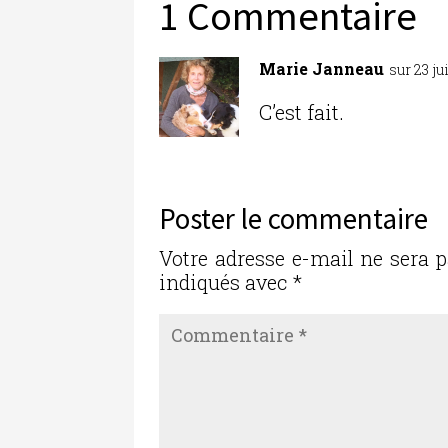
b
r
dI
er
1 Commentaire
o
n
o
Marie Janneau
sur 23 ju
k
C’est fait.
Poster le commentaire
Votre adresse e-mail ne sera p
indiqués avec
*