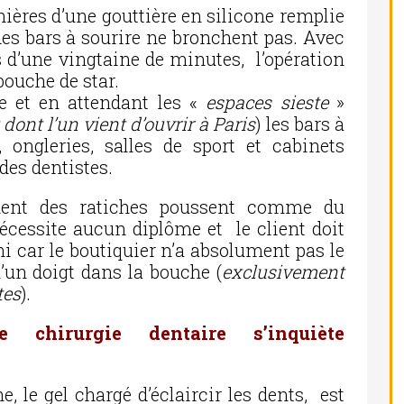
nières d’une gouttière en silicone remplie
 des bars à sourire ne bronchent pas. Avec
s d’une vingtaine de minutes, l’opération
ouche de star.
e et en attendant les «
espaces sieste
»
 dont l’un vient d’ouvrir à Paris
) les bars à
, ongleries, salles de sport et cabinets
des dentistes.
ent des ratiches poussent comme du
écessite aucun diplôme et le client doit
ni car le boutiquier n’a absolument pas le
u’un doigt dans la bouche (
exclusivement
tes
).
e chirurgie dentaire s’inquiète
, le gel chargé d’éclaircir les dents, est