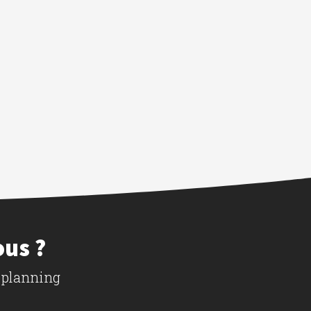
ous ?
 planning