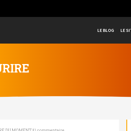
LE BLOG
LE SI
URIRE
IRE DU MOMENT
|
1 commentaire