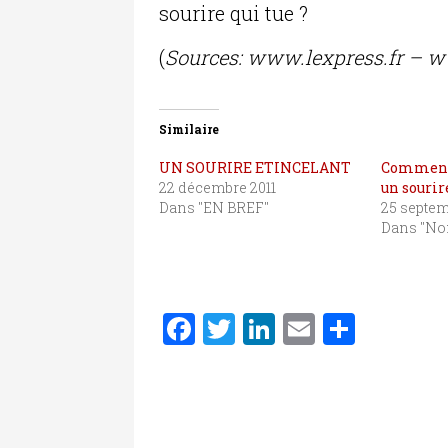
sourire qui tue ?
(
Sources: www.lexpress.fr – w
Similaire
UN SOURIRE ETINCELANT
Comment 
22 décembre 2011
un sourir
Dans "EN BREF"
25 septem
Dans "No
F
T
Li
E
P
a
w
n
m
ar
c
it
k
ai
ta
e
te
e
l
g