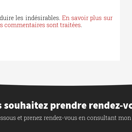
duire les indésirables.
En savoir plus sur
os commentaires sont traitées
.
 souhaitez prendre rendez-v
dessous et prenez rendez-vous en consultant mon