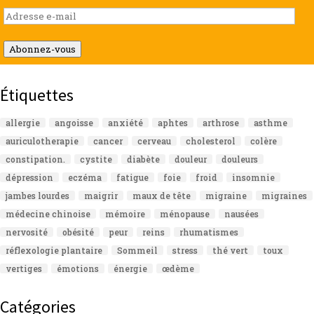
Adresse
e-
mail
Abonnez-vous
Étiquettes
allergie
angoisse
anxiété
aphtes
arthrose
asthme
auriculotherapie
cancer
cerveau
cholesterol
colère
constipation.
cystite
diabète
douleur
douleurs
dépression
eczéma
fatigue
foie
froid
insomnie
jambes lourdes
maigrir
maux de tête
migraine
migraines
médecine chinoise
mémoire
ménopause
nausées
nervosité
obésité
peur
reins
rhumatismes
réflexologie plantaire
Sommeil
stress
thé vert
toux
vertiges
émotions
énergie
œdème
Catégories