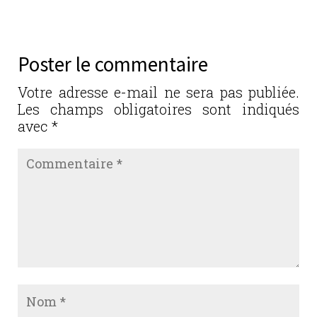
c
it
k
ai
ta
e
te
e
l
g
b
r
dI
er
Poster le commentaire
o
n
o
Votre adresse e-mail ne sera pas publiée.
Les champs obligatoires sont indiqués
k
avec
*