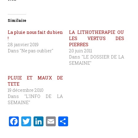
Similaire
La pluie nous fait du bien
LA LITHOTHERAPIE OU
!
LES VERTUS DES
28 janvier 2019
PIERRES
Dans "Ne pas oublier"
20 juin 2011
Dans "LE DOSSIER DE LA
SEMAINE"
PLUIE ET MAUX DE
TETE
19 décembre 2010
Dans "L'INFO DE LA
SEMAINE"
F
T
Li
E
P
a
w
n
m
ar