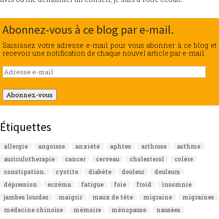
Abonnez-vous à ce blog par e-mail.
Saisissez votre adresse e-mail pour vous abonner à ce blog et
recevoir une notification de chaque nouvel article par e-mail.
Adresse
e-
mail
Abonnez-vous
Étiquettes
allergie
angoisse
anxiété
aphtes
arthrose
asthme
auriculotherapie
cancer
cerveau
cholesterol
colère
constipation.
cystite
diabète
douleur
douleurs
dépression
eczéma
fatigue
foie
froid
insomnie
jambes lourdes
maigrir
maux de tête
migraine
migraines
médecine chinoise
mémoire
ménopause
nausées