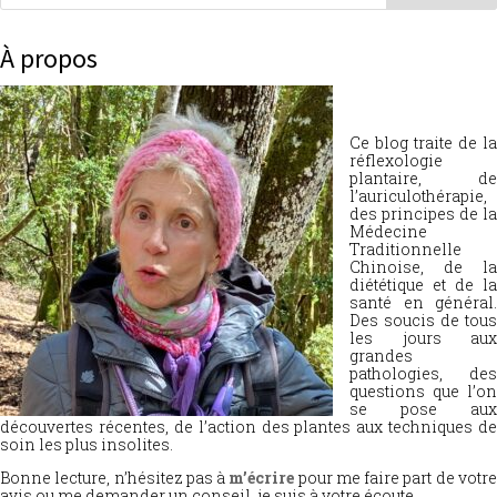
À propos
Ce blog traite de la
réflexologie
plantaire, de
l’auriculothérapie,
des principes de la
Médecine
Traditionnelle
Chinoise, de la
diététique et de la
santé en général.
Des soucis de tous
les jours aux
grandes
pathologies, des
questions que l’on
se pose aux
découvertes récentes, de l’action des plantes aux techniques de
soin les plus insolites.
Bonne lecture, n’hésitez pas à
m’écrire
pour me faire part de votr
avis ou me demander un conseil, je suis à votre écoute.