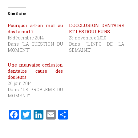
Similaire
Pourquoi a-t-on mal au
L’OCCLUSION DENTAIRE
dos la nuit ?
ET LES DOULEURS
15 décembre 2014
23 novembre 2010
Dans "LA QUESTION DU
Dans "L'INFO DE LA
MOMENT"
SEMAINE"
Une mauvaise occlusion
dentaire cause des
douleurs
26 juin 2014
Dans "LE PROBLEME DU
MOMENT"
F
T
Li
E
P
a
w
n
m
ar
c
it
k
ai
ta