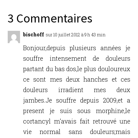
e
te
e
l
g
b
r
dI
er
3 Commentaires
o
n
o
bischoff
sur 10 juillet 2012 à 9 h 43 min
k
Bonjour,depuis plusieurs années je
souffre intensement de douleurs
partant du bas dos,le plus douloureux
ce sont mes deux hanches et ces
douleurs irradient mes deux
jambes.Je souffre depuis 2009,et a
present je suis sous morphine,le
cortancyl m’avais fait retrouvé une
vie normal sans douleurs;mais