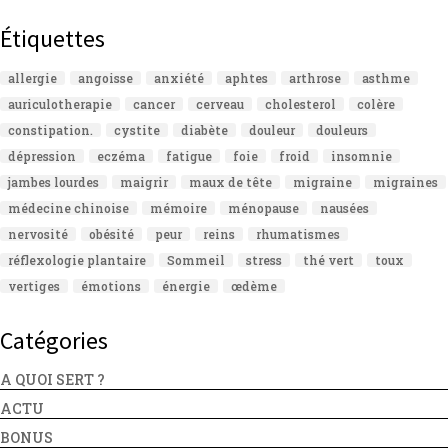
Étiquettes
allergie
angoisse
anxiété
aphtes
arthrose
asthme
auriculotherapie
cancer
cerveau
cholesterol
colère
constipation.
cystite
diabète
douleur
douleurs
dépression
eczéma
fatigue
foie
froid
insomnie
jambes lourdes
maigrir
maux de tête
migraine
migraines
médecine chinoise
mémoire
ménopause
nausées
nervosité
obésité
peur
reins
rhumatismes
réflexologie plantaire
Sommeil
stress
thé vert
toux
vertiges
émotions
énergie
œdème
Catégories
A QUOI SERT ?
ACTU
BONUS