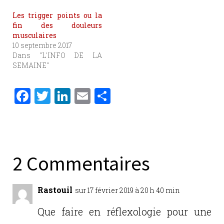
Les trigger points ou la
fin des douleurs
musculaires
10 septembre 2017
Dans "L'INFO DE LA
SEMAINE"
F
T
Li
E
P
a
w
n
m
ar
c
it
k
ai
ta
e
te
e
l
g
b
r
dI
er
2 Commentaires
o
n
o
Rastouil
sur 17 février 2019 à 20 h 40 min
k
Que faire en réflexologie pour une