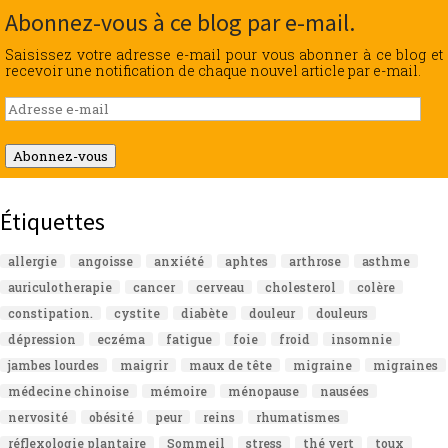
Abonnez-vous à ce blog par e-mail.
Saisissez votre adresse e-mail pour vous abonner à ce blog et
recevoir une notification de chaque nouvel article par e-mail.
Adresse
e-
mail
Abonnez-vous
Étiquettes
allergie
angoisse
anxiété
aphtes
arthrose
asthme
auriculotherapie
cancer
cerveau
cholesterol
colère
constipation.
cystite
diabète
douleur
douleurs
dépression
eczéma
fatigue
foie
froid
insomnie
jambes lourdes
maigrir
maux de tête
migraine
migraines
médecine chinoise
mémoire
ménopause
nausées
nervosité
obésité
peur
reins
rhumatismes
réflexologie plantaire
Sommeil
stress
thé vert
toux