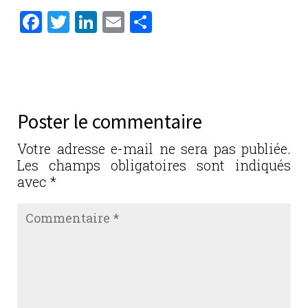
F
T
Li
E
P
a
w
n
m
ar
c
it
k
ai
ta
e
te
e
l
g
b
r
dI
er
Poster le commentaire
o
n
o
Votre adresse e-mail ne sera pas publiée.
Les champs obligatoires sont indiqués
k
avec
*