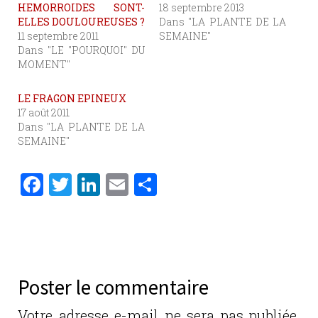
HEMORROIDES SONT-
18 septembre 2013
ELLES DOULOUREUSES ?
Dans "LA PLANTE DE LA
11 septembre 2011
SEMAINE"
Dans "LE "POURQUOI" DU
MOMENT"
LE FRAGON EPINEUX
17 août 2011
Dans "LA PLANTE DE LA
SEMAINE"
F
T
Li
E
P
a
w
n
m
ar
c
it
k
ai
ta
e
te
e
l
g
b
r
dI
er
Poster le commentaire
o
n
Votre adresse e-mail ne sera pas publiée.