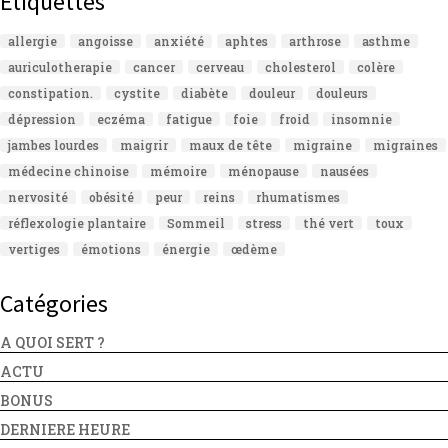
Étiquettes
allergie
angoisse
anxiété
aphtes
arthrose
asthme
auriculotherapie
cancer
cerveau
cholesterol
colère
constipation.
cystite
diabète
douleur
douleurs
dépression
eczéma
fatigue
foie
froid
insomnie
jambes lourdes
maigrir
maux de tête
migraine
migraines
médecine chinoise
mémoire
ménopause
nausées
nervosité
obésité
peur
reins
rhumatismes
réflexologie plantaire
Sommeil
stress
thé vert
toux
vertiges
émotions
énergie
œdème
Catégories
A QUOI SERT ?
ACTU
BONUS
DERNIERE HEURE