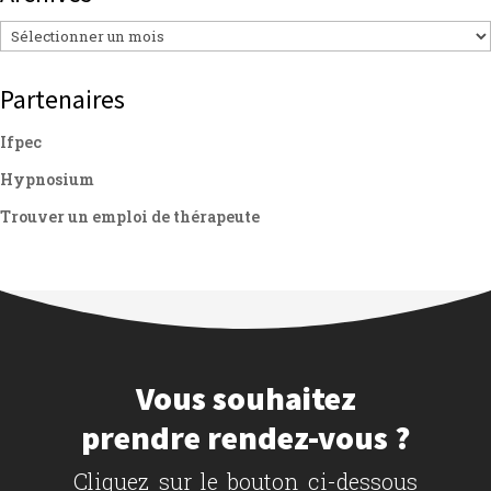
Archives
Partenaires
Ifpec
Hypnosium
Trouver un emploi de thérapeute
Vous souhaitez
prendre rendez-vous ?
Cliquez sur le bouton ci-dessous