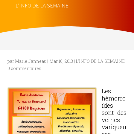
L'INFO DE LA SEMAINE
par
Marie Janneau
|
Mar 10, 2013
|
L'INFO DE LA SEMAINE
|
0 commentaires
Les
hémorro
ïdes
sont des
veines
variqueu