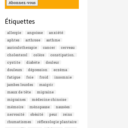
mail
Abonnez-vous
Étiquettes
allergie
angoisse
anxiété
aphtes
arthrose
asthme
auriculotherapie
cancer
cerveau
cholesterol
colère
constipation.
cystite
diabète
douleur
douleurs
dépression
eczéma
fatigue
foie
froid
insomnie
jambes lourdes
maigrir
maux de tête
migraine
migraines
médecine chinoise
mémoire
ménopause
nausées
nervosité
obésité
peur
reins
rhumatismes
réflexologie plantaire