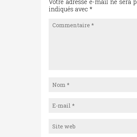
o
Votre adresse e-mail ne sera p
indiqués avec
*
k