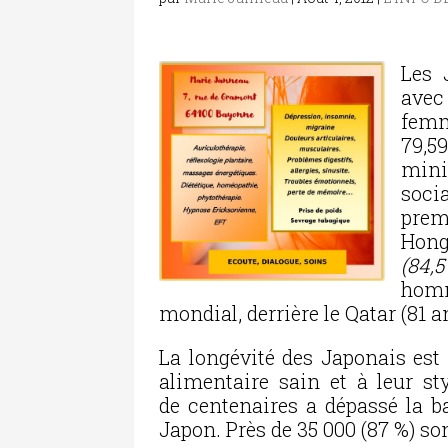
Les 
avec
femm
79,
mini
soci
prem
Hong
(84,
homm
mondial, derrière le Qatar (81 a
La longévité des Japonais
est
alimentaire sain et à leur sty
de centenaires a dépassé la b
Japon. Près de 35 000 (87 %) s