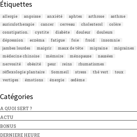
Étiquettes
allergie
angoisse
anxiété
aphtes
arthrose
asthme
auriculotherapie
cancer
cerveau
cholesterol
colère
constipation.
cystite
diabète
douleur
douleurs
dépression
eczéma
fatigue
foie
froid
insomnie
jambes lourdes
maigrir
maux de tête
migraine
migraines
médecine chinoise
mémoire
ménopause
nausées
nervosité
obésité
peur
reins
rhumatismes
réflexologie plantaire
Sommeil
stress
thé vert
toux
vertiges
émotions
énergie
œdème
Catégories
A QUOI SERT ?
ACTU
BONUS
DERNIERE HEURE