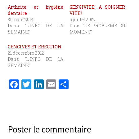
Arthrite et hygiène
GENGIVITE: A SOIGNER
dentaire
VITE !
31 mars 2014
6 juillet 2012
Dans "L'INFO DE LA
Dans "LE PROBLEME DU
SEMAINE"
MOMENT"
GENCIVES ET ERECTION
21 décembre 2012
Dans "L'INFO DE LA
SEMAINE"
F
T
Li
E
P
a
w
n
m
ar
c
it
k
ai
ta
e
te
e
l
g
b
r
dI
er
Poster le commentaire
o
n