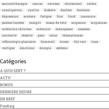
auriculotherapie
cancer
cerveau
cholesterol
colère
constipation.
cystite
diabète
douleur
douleurs
dépression
eczéma
fatigue
foie
froid
insomnie
jambes lourdes
maigrir
maux de tête
migraine
migraines
médecine chinoise
mémoire
ménopause
nausées
nervosité
obésité
peur
reins
rhumatismes
réflexologie plantaire
Sommeil
stress
thé vert
toux
vertiges
émotions
énergie
œdème
Catégories
A QUOI SERT ?
ACTU
BONUS
DERNIERE HEURE
EN BREF
Fooding