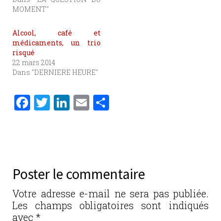
MOMENT"
Alcool, café et
médicaments, un trio
risqué
22 mars 2014
Dans "DERNIERE HEURE"
F
T
Li
E
P
a
w
n
m
ar
c
it
k
ai
ta
e
te
e
l
g
b
r
dI
er
Poster le commentaire
o
n
o
Votre adresse e-mail ne sera pas publiée.
Les champs obligatoires sont indiqués
k
avec
*