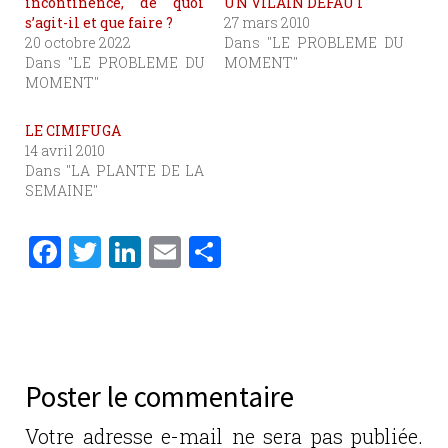
incontinence, de quoi
UN VILAIN DEFAUT
s’agit-il et que faire ?
27 mars 2010
20 octobre 2022
Dans "LE PROBLEME DU
Dans "LE PROBLEME DU
MOMENT"
MOMENT"
LE CIMIFUGA
14 avril 2010
Dans "LA PLANTE DE LA
SEMAINE"
F
T
Li
E
P
a
w
n
m
ar
c
it
k
ai
ta
e
te
e
l
g
b
r
dI
er
Poster le commentaire
o
n
o
Votre adresse e-mail ne sera pas publiée.