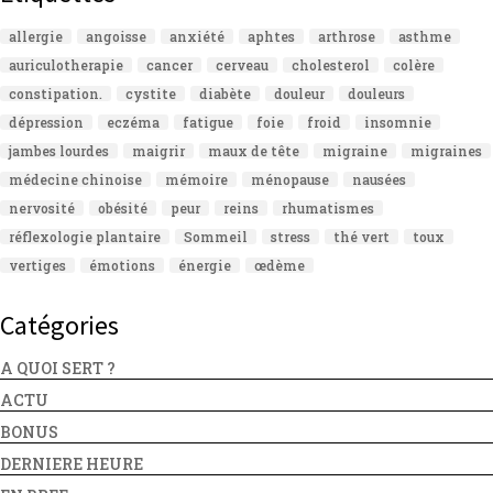
allergie
angoisse
anxiété
aphtes
arthrose
asthme
auriculotherapie
cancer
cerveau
cholesterol
colère
constipation.
cystite
diabète
douleur
douleurs
dépression
eczéma
fatigue
foie
froid
insomnie
jambes lourdes
maigrir
maux de tête
migraine
migraines
médecine chinoise
mémoire
ménopause
nausées
nervosité
obésité
peur
reins
rhumatismes
réflexologie plantaire
Sommeil
stress
thé vert
toux
vertiges
émotions
énergie
œdème
Catégories
A QUOI SERT ?
ACTU
BONUS
DERNIERE HEURE