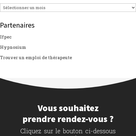
Archives
Partenaires
Ifpec
Hypnosium
Trouver un emploi de thérapeute
Vous souhaitez
prendre rendez-vous ?
Cliquez sur le bouton ci-dessous