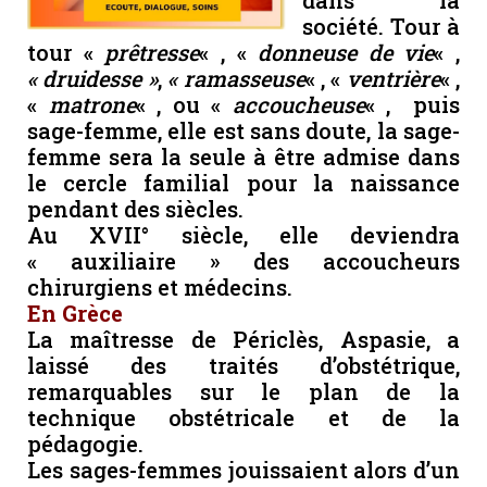
dans la
société. Tour à
tour «
prêtresse
« , «
donneuse de vie
« ,
« druidesse »
,
« ramasseuse
« , «
ventrière
« ,
«
matrone
« , ou «
accoucheuse
« , puis
sage-femme, elle est sans doute, la sage-
femme sera la seule à être admise dans
le cercle familial pour la naissance
pendant des siècles.
Au XVII° siècle, elle deviendra
« auxiliaire » des accoucheurs
chirurgiens et médecins.
En Grèce
La maîtresse de Périclès, Aspasie, a
laissé des traités d’obstétrique,
remarquables sur le plan de la
technique obstétricale et de la
pédagogie.
Les sages-femmes jouissaient alors d’un