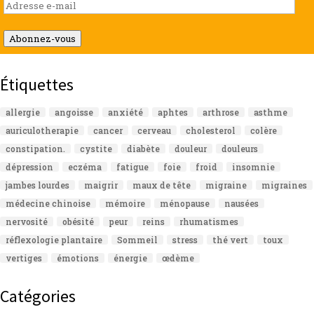
Adresse
e-
mail
Abonnez-vous
Étiquettes
allergie
angoisse
anxiété
aphtes
arthrose
asthme
auriculotherapie
cancer
cerveau
cholesterol
colère
constipation.
cystite
diabète
douleur
douleurs
dépression
eczéma
fatigue
foie
froid
insomnie
jambes lourdes
maigrir
maux de tête
migraine
migraines
médecine chinoise
mémoire
ménopause
nausées
nervosité
obésité
peur
reins
rhumatismes
réflexologie plantaire
Sommeil
stress
thé vert
toux
vertiges
émotions
énergie
œdème
Catégories