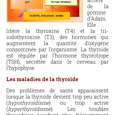
arrière
de la
pomme
d’Adam.
Elle
libère la thyroxine
(T4) et la tri-
iodothyroxine (T3), des hormones qui
augmentent la quantité d’oxygène
consommée par l’organisme. La thyroïde
est régulée par l’hormone thyréotrope
(TSH), sécrétée dans le cerveau par
l’hypophyse.
Les maladies de la thyroïde
Des problèmes de santé apparaissent
lorsque la thyroïde devient trop peu active
(
hypothyroïdisme
) ou trop active
(
hyperthyroïdisme
). Les troubles