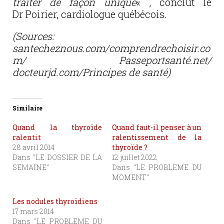
traiter de façon unique
« , conclut le
Dr Poirier, cardiologue québécois.
(Sources:
santecheznous.com/comprendrechoisir.co
m/ Passeportsanté.net/
docteurjd.com/Principes de santé)
Similaire
Quand la thyroïde
Quand faut-il penser à un
ralentit
ralentissement de la
28 avril 2014
thyroïde ?
Dans "LE DOSSIER DE LA
12 juillet 2022
SEMAINE"
Dans "LE PROBLEME DU
MOMENT"
Les nodules thyroïdiens
17 mars 2014
Dans "LE PROBLEME DU