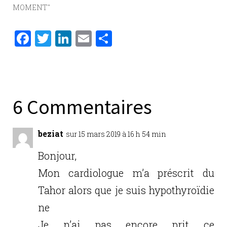
MOMENT"
F
T
Li
E
P
a
w
n
m
ar
c
it
k
ai
ta
e
te
e
l
g
b
r
dI
er
6 Commentaires
o
n
o
beziat
sur 15 mars 2019 à 16 h 54 min
k
Bonjour,
Mon cardiologue m’a préscrit du
Tahor alors que je suis hypothyroïdie
ne
Je n’ai pas encore prit ce