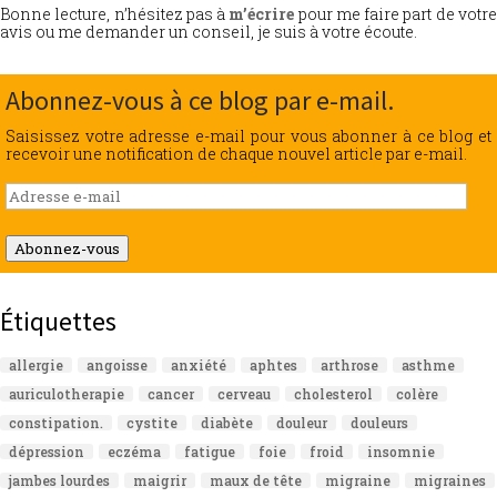
Bonne lecture, n’hésitez pas à
m’écrire
pour me faire part de votr
avis ou me demander un conseil, je suis à votre écoute.
Abonnez-vous à ce blog par e-mail.
Saisissez votre adresse e-mail pour vous abonner à ce blog et
recevoir une notification de chaque nouvel article par e-mail.
Adresse
e-
mail
Abonnez-vous
Étiquettes
allergie
angoisse
anxiété
aphtes
arthrose
asthme
auriculotherapie
cancer
cerveau
cholesterol
colère
constipation.
cystite
diabète
douleur
douleurs
dépression
eczéma
fatigue
foie
froid
insomnie
jambes lourdes
maigrir
maux de tête
migraine
migraines