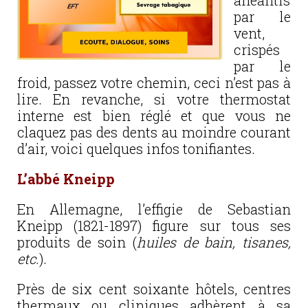
anéantis
par le
vent,
crispés
par le
froid, passez votre chemin, ceci n’est pas à
lire. En revanche, si votre thermostat
interne est bien réglé et que vous ne
claquez pas des dents au moindre courant
d’air, voici quelques infos tonifiantes.
L’abbé Kneipp
En Allemagne, l’effigie de Sebastian
Kneipp (1821-1897) figure sur tous ses
produits de soin (
huiles de bain, tisanes,
etc.
).
Près de six cent soixante hôtels, centres
thermaux ou cliniques adhèrent à sa