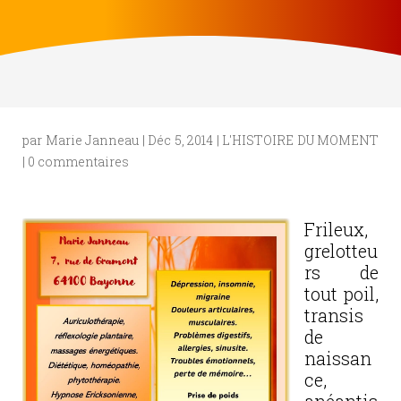
par
Marie Janneau
|
Déc 5, 2014
|
L'HISTOIRE DU MOMENT
|
0 commentaires
Frileux,
grelotteu
rs de
tout poil,
transis
de
naissan
ce,