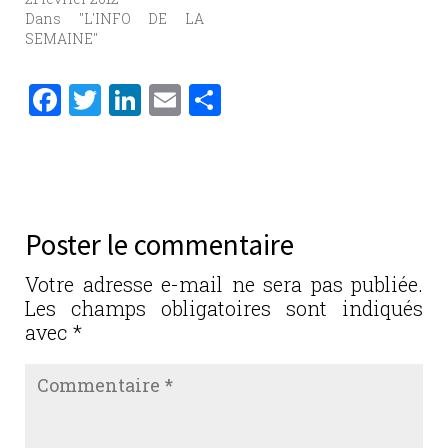
Dans "L'INFO DE LA
SEMAINE"
F
T
Li
E
P
a
w
n
m
ar
c
it
k
ai
ta
e
te
e
l
g
b
r
dI
er
Poster le commentaire
o
n
o
Votre adresse e-mail ne sera pas publiée.
Les champs obligatoires sont indiqués
k
avec
*