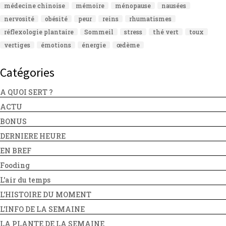
médecine chinoise
mémoire
ménopause
nausées
nervosité
obésité
peur
reins
rhumatismes
réflexologie plantaire
Sommeil
stress
thé vert
toux
vertiges
émotions
énergie
œdème
Catégories
A QUOI SERT ?
ACTU
BONUS
DERNIERE HEURE
EN BREF
Fooding
L'air du temps
L'HISTOIRE DU MOMENT
L'INFO DE LA SEMAINE
LA PLANTE DE LA SEMAINE