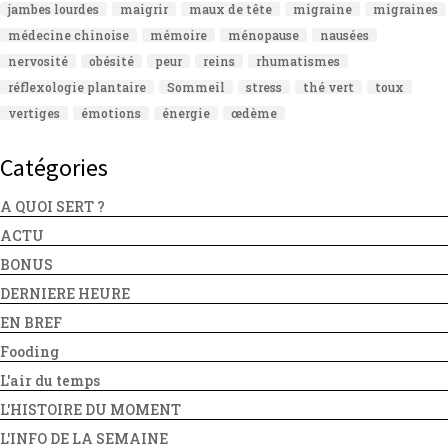
jambes lourdes
maigrir
maux de tête
migraine
migraines
médecine chinoise
mémoire
ménopause
nausées
nervosité
obésité
peur
reins
rhumatismes
réflexologie plantaire
Sommeil
stress
thé vert
toux
vertiges
émotions
énergie
œdème
Catégories
A QUOI SERT ?
ACTU
BONUS
DERNIERE HEURE
EN BREF
Fooding
L'air du temps
L'HISTOIRE DU MOMENT
L'INFO DE LA SEMAINE