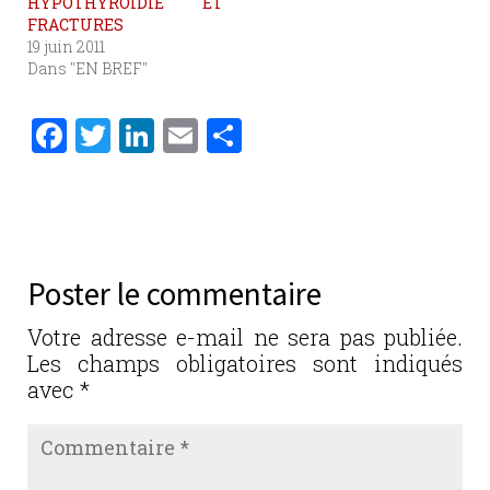
HYPOTHYROIDIE ET
FRACTURES
19 juin 2011
Dans "EN BREF"
F
T
Li
E
P
a
w
n
m
ar
c
it
k
ai
ta
e
te
e
l
g
b
r
dI
er
Poster le commentaire
o
n
o
Votre adresse e-mail ne sera pas publiée.
Les champs obligatoires sont indiqués
k
avec
*