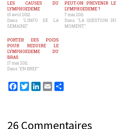
LES CAUSES DU
PEUT-ON PREVENIR LE
LYMPHOEDEME
LYMPHOEDEME ?
15 avril 2012
7 mai 2011
Dans "L'INFO DE LA
Dans "LA QUESTION DU
SEMAINE"
MOMENT"
PORTER DES POIDS
POUR REDUIRE LE
LYMPHOEDEME DU
BRAS
17 mai 2011
Dans "EN BREF"
F
T
Li
E
P
a
w
n
m
ar
c
it
k
ai
ta
e
te
e
l
g
b
r
dI
er
26 Commentaires